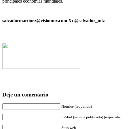
principales economías mundiales.
salvadormartinez@visionmx.com X: @salvador_mtz
Deje un comentario
Nombre (requerido)
E-Mail (no será publicado) (requerido)
Sitio web