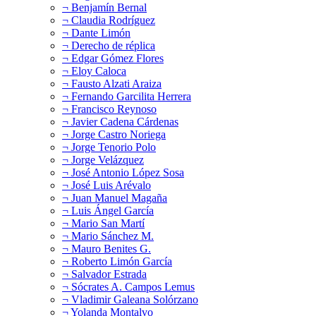
¬ Benjamín Bernal
¬ Claudia Rodríguez
¬ Dante Limón
¬ Derecho de réplica
¬ Edgar Gómez Flores
¬ Eloy Caloca
¬ Fausto Alzati Araiza
¬ Fernando Garcilita Herrera
¬ Francisco Reynoso
¬ Javier Cadena Cárdenas
¬ Jorge Castro Noriega
¬ Jorge Tenorio Polo
¬ Jorge Velázquez
¬ José Antonio López Sosa
¬ José Luis Arévalo
¬ Juan Manuel Magaña
¬ Luis Ángel García
¬ Mario San Martí
¬ Mario Sánchez M.
¬ Mauro Benites G.
¬ Roberto Limón García
¬ Salvador Estrada
¬ Sócrates A. Campos Lemus
¬ Vladimir Galeana Solórzano
¬ Yolanda Montalvo