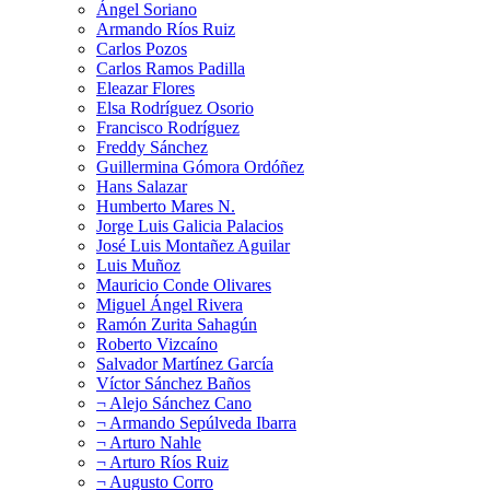
Ángel Soriano
Armando Ríos Ruiz
Carlos Pozos
Carlos Ramos Padilla
Eleazar Flores
Elsa Rodríguez Osorio
Francisco Rodríguez
Freddy Sánchez
Guillermina Gómora Ordóñez
Hans Salazar
Humberto Mares N.
Jorge Luis Galicia Palacios
José Luis Montañez Aguilar
Luis Muñoz
Mauricio Conde Olivares
Miguel Ángel Rivera
Ramón Zurita Sahagún
Roberto Vizcaíno
Salvador Martínez García
Víctor Sánchez Baños
¬ Alejo Sánchez Cano
¬ Armando Sepúlveda Ibarra
¬ Arturo Nahle
¬ Arturo Ríos Ruiz
¬ Augusto Corro