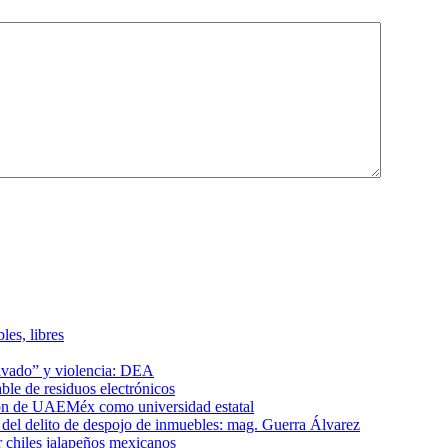
les, libres
lavado” y violencia: DEA
le de residuos electrónicos
ción de UAEMéx como universidad estatal
el delito de despojo de inmuebles: mag. Guerra Álvarez
r chiles jalapeños mexicanos