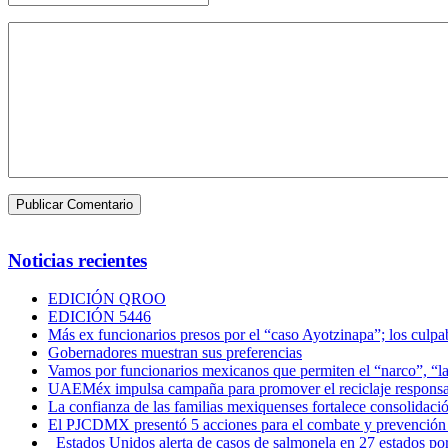
Noticias recientes
EDICIÓN QROO
EDICIÓN 5446
Más ex funcionarios presos por el “caso Ayotzinapa”; los culpab
Gobernadores muestran sus preferencias
Vamos por funcionarios mexicanos que permiten el “narco”, “
UAEMéx impulsa campaña para promover el reciclaje responsab
La confianza de las familias mexiquenses fortalece consolida
El PJCDMX presentó 5 acciones para el combate y prevención d
Estados Unidos alerta de casos de salmonela en 27 estados po