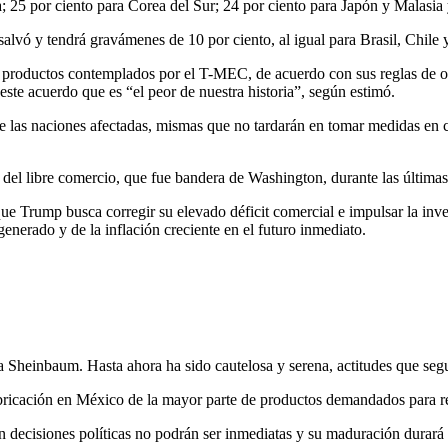
a; 25 por ciento para Corea del Sur; 24 por ciento para Japón y Malasia
salvó y tendrá gravámenes de 10 por ciento, al igual para Brasil, Chile
roductos contemplados por el T-MEC, de acuerdo con sus reglas de orig
este acuerdo que es “el peor de nuestra historia”, según estimó.
de las naciones afectadas, mismas que no tardarán en tomar medidas en 
 del libre comercio, que fue bandera de Washington, durante las última
 que Trump busca corregir su elevado déficit comercial e impulsar la inv
enerado y de la inflación creciente en el futuro inmediato.
ia Sheinbaum. Hasta ahora ha sido cautelosa y serena, actitudes que s
fabricación en México de la mayor parte de productos demandados para re
 decisiones políticas no podrán ser inmediatas y su maduración durará a