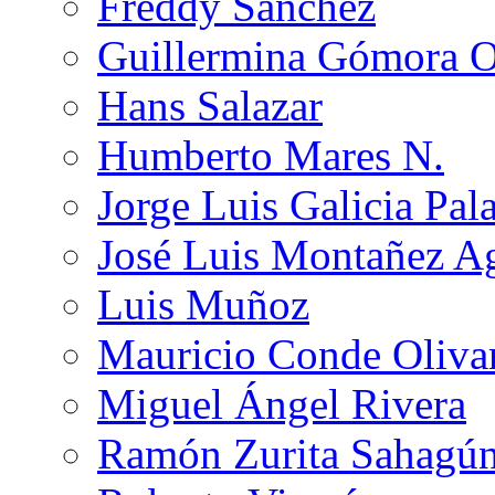
Freddy Sánchez
Guillermina Gómora 
Hans Salazar
Humberto Mares N.
Jorge Luis Galicia Pal
José Luis Montañez Ag
Luis Muñoz
Mauricio Conde Oliva
Miguel Ángel Rivera
Ramón Zurita Sahagú