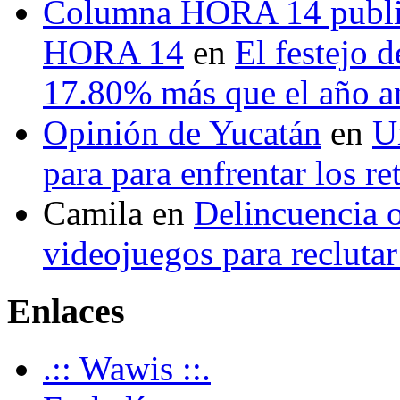
Columna HORA 14 public
HORA 14
en
El festejo 
17.80% más que el año 
Opinión de Yucatán
en
U
para para enfrentar los re
Camila
en
Delincuencia o
videojuegos para recluta
Enlaces
.:: Wawis ::.