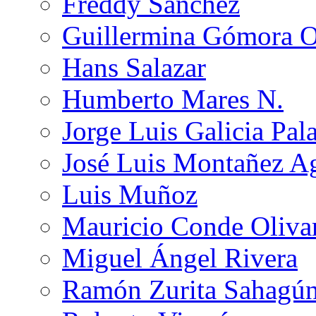
Freddy Sánchez
Guillermina Gómora 
Hans Salazar
Humberto Mares N.
Jorge Luis Galicia Pal
José Luis Montañez Ag
Luis Muñoz
Mauricio Conde Oliva
Miguel Ángel Rivera
Ramón Zurita Sahagú