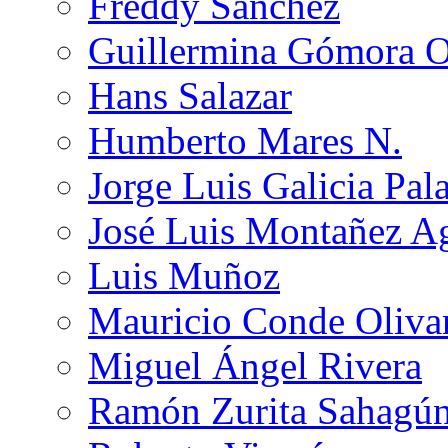
Freddy Sánchez
Guillermina Gómora 
Hans Salazar
Humberto Mares N.
Jorge Luis Galicia Pal
José Luis Montañez Ag
Luis Muñoz
Mauricio Conde Oliva
Miguel Ángel Rivera
Ramón Zurita Sahagú