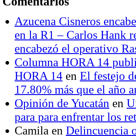
Comentarios
Azucena Cisneros encabez
en la R1 – Carlos Hank r
encabezó el operativo Ras
Columna HORA 14 public
HORA 14
en
El festejo 
17.80% más que el año 
Opinión de Yucatán
en
U
para para enfrentar los re
Camila
en
Delincuencia o