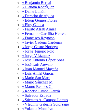
¬ Benjamín Bernal
¬ Claudia Rodríguez
¬ Dante Limón
¬ Derecho de réplica
¬ Edgar Gómez Flores
¬ Eloy Caloca
¬ Fausto Alzati Araiza
¬ Fernando Garcilita Herrera
¬ Francisco Reynoso
¬ Javier Cadena Cárdenas
¬ Jorge Castro Noriega
¬ Jorge Tenorio Polo
¬ Jorge Velázquez
¬ José Antonio López Sosa
¬ José Luis Arévalo
¬ Juan Manuel Magaña
¬ Luis Ángel García
¬ Mario San Martí
¬ Mario Sánchez M.
¬ Mauro Benites G.
¬ Roberto Limón García
¬ Salvador Estrada
¬ Sócrates A. Campos Lemus
¬ Vladimir Galeana Solórzano
¬ Yolanda Montalvo