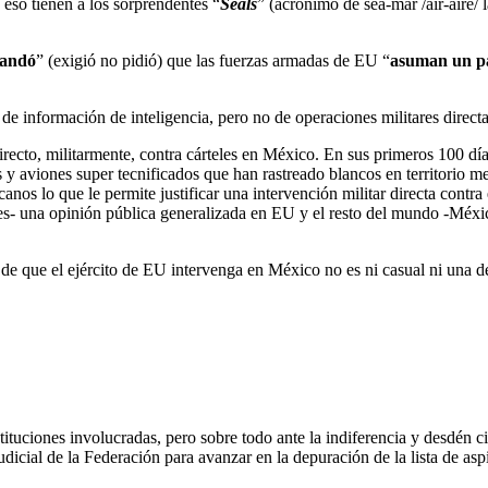
eso tienen a los sorprendentes “
Seals
” (acrónimo de sea-mar /air-aire/ 
andó
” (exigió no pidió) que las fuerzas armadas de EU “
asuman
un p
e información de inteligencia, pero no de operaciones militares direct
ecto, militarmente, contra cárteles en México. En sus primeros 100 días
y aviones super tecnificados que han rastreado blancos en territorio me
nos lo que le permite justificar una intervención militar directa contra
res- una opinión pública generalizada en EU y el resto del mundo -Méxic
de que el ejército de EU intervenga en México no es ni casual ni una d
stituciones involucradas, pero sobre todo ante la indiferencia y desdén 
dicial de la Federación para avanzar en la depuración de la lista de asp