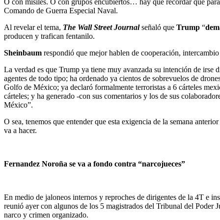
O con misiles. O con grupos encubiertos… hay que recordar que para 
Comando de Guerra Especial Naval.
Al revelar el tema,
The Wall Street Journal
señaló que
Trump
“
dem
producen y trafican fentanilo.
Sheinbaum
respondió que mejor hablen de cooperación, intercambio d
La verdad es que Trump ya tiene muy avanzada su intención de irse dir
agentes de todo tipo; ha ordenado ya cientos de sobrevuelos de drones 
Golfo de México; ya declaró formalmente terroristas a 6 cárteles mexica
cárteles; y ha generado -con sus comentarios y los de sus colaborado
México”.
O sea, tenemos que entender que esta exigencia de la semana anterior 
va a hacer.
Fernandez Noroña se va a fondo contra “narcojueces”
En medio de jaloneos internos y reproches de dirigentes de la 4T e in
reunió ayer con algunos de los 5 magistrados del Tribunal del Poder Ju
narco y crimen organizado.