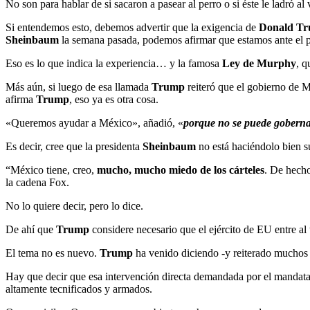
No son para hablar de si sacaron a pasear al perro o si éste le ladró al 
Si entendemos esto, debemos advertir que la exigencia de
Donald T
Sheinbaum
la semana pasada, podemos afirmar que estamos ante el pr
Eso es lo que indica la experiencia… y la famosa
Ley de Murphy
, q
Más aún, si luego de esa llamada
Trump
reiteró que el gobierno de Mé
afirma
Trump
, eso ya es otra cosa.
«Queremos ayudar a México», añadió, «
porque no se puede goberna
Es decir, cree que la presidenta
Sheinbaum
no está haciéndolo bien s
“México tiene, creo,
mucho, mucho miedo de los cárteles
. De hech
la cadena Fox.
No lo quiere decir, pero lo dice.
De ahí que
Trump
considere necesario que el ejército de EU entre al 
El tema no es nuevo.
Trump
ha venido diciendo -y reiterado muchos 
Hay que decir que esa intervención directa demandada por el mandata
altamente tecnificados y armados.