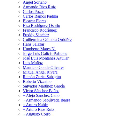
Ángel Soriano
Armando Ríos Ruiz
Carlos Pozos
Carlos Ramos Padilla
Eleazar Flores
Elsa Rodríguez Osorio
Francisco Rodríguez
Freddy Sánchez
Guillermina Gómora Ordóñez
Hans Salazar
Humberto Mares N.
Jorge Luis Galicia Palacios
José Luis Montañez Aguilar
Luis Muñoz
Mauricio Conde Olivares
Miguel Ángel Rivera
Ramón Zurita Sahagún
Roberto Vizcaíno
Salvador Martínez García
Víctor Sánchez Baños
¬ Alejo Sánchez Cano
¬ Armando Sepúlveda Ibarra
¬ Arturo Nahle
¬ Arturo Ríos Ruiz
¬ Augusto Corro