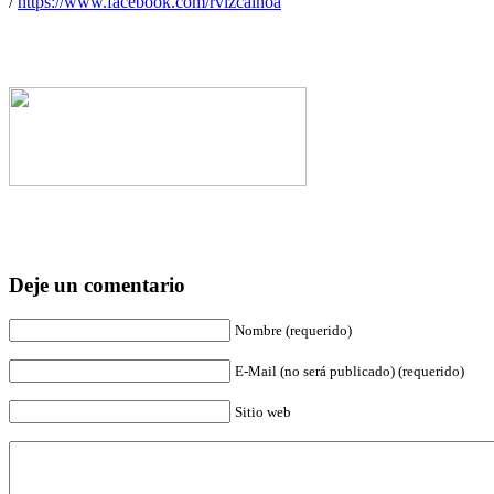
/
https://www.facebook.com/rvizcainoa
Deje un comentario
Nombre (requerido)
E-Mail (no será publicado) (requerido)
Sitio web