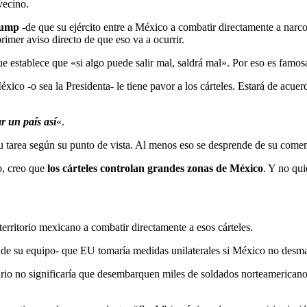
vecino.
rump
-de que su ejército entre a México a combatir directamente a narco
imer aviso directo de que eso va a ocurrir.
ue establece que «si algo puede salir mal, saldrá mal». Por eso es famos
xico -o sea la Presidenta- le tiene pavor a los cárteles. Estará de acuerd
r un país así
«.
u tarea según su punto de vista. Al menos eso se desprende de su comen
o, creo que
los cárteles controlan grandes zonas de México
. Y no qui
territorio mexicano a combatir directamente a esos cárteles.
de su equipo- que EU tomaría medidas unilaterales si México no desman
rio no significaría que desembarquen miles de soldados norteamericano