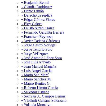
¬ Benjamín Bernal
¬ Claudia Rodríguez
¬ Dante Limón
¬ Derecho de réplica
¬ Edgar Gómez Flores
¬ Eloy Caloca
¬ Fausto Alzati Araiza
¬ Fernando Garcilita Herrera
¬ Francisco Reynoso
¬ Javier Cadena Cárdenas
¬ Jorge Castro Noriega
¬ Jorge Tenorio Polo
¬ Jorge Velázquez
¬ José Antonio López Sosa
¬ José Luis Arévalo
¬ Juan Manuel Magaña
¬ Luis Ángel García
¬ Mario San Martí
¬ Mario Sánchez M.
¬ Mauro Benites G.
¬ Roberto Limón García
¬ Salvador Estrada
¬ Sócrates A. Campos Lemus
¬ Vladimir Galeana Solórzano
¬ Yolanda Montalvo