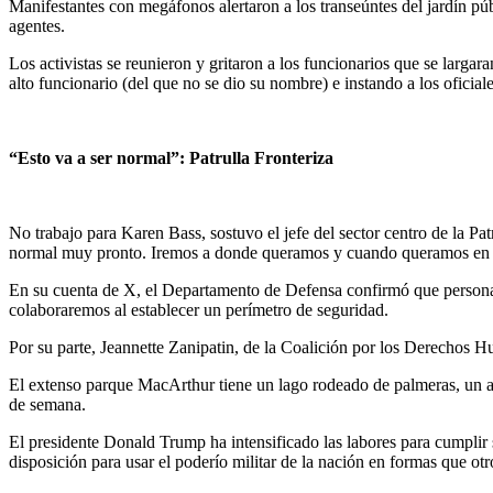
Manifestantes con megáfonos alertaron a los transeúntes del jardín púb
agentes.
Los activistas se reunieron y gritaron a los funcionarios que se larga
alto funcionario (del que no se dio su nombre) e instando a los oficial
“Esto va a ser normal”: Patrulla Fronteriza
No trabajo para Karen Bass, sostuvo el jefe del sector centro de la Pa
normal muy pronto. Iremos a donde queramos y cuando queramos en
En su cuenta de X, el Departamento de Defensa confirmó que personal m
colaboraremos al establecer un perímetro de seguridad.
Por su parte, Jeannette Zanipatin, de la Coalición por los Derechos 
El extenso parque MacArthur tiene un lago rodeado de palmeras, un anf
de semana.
El presidente Donald Trump ha intensificado las labores para cumplir
disposición para usar el poderío militar de la nación en formas que otr