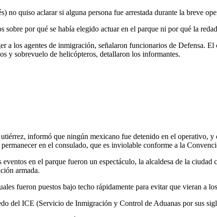
 no quiso aclarar si alguna persona fue arrestada durante la breve ope
os sobre por qué se había elegido actuar en el parque ni por qué la red
r a los agentes de inmigración, señalaron funcionarios de Defensa. El 
os y sobrevuelo de helicópteros, detallaron los informantes.
tiérrez, informó que ningún mexicano fue detenido en el operativo, y 
ó permanecer en el consulado, que es inviolable conforme a la Convenc
ventos en el parque fueron un espectáculo, la alcaldesa de la ciudad ca
ación armada.
ales fueron puestos bajo techo rápidamente para evitar que vieran a lo
do del ICE (Servicio de Inmigración y Control de Aduanas por sus sigla