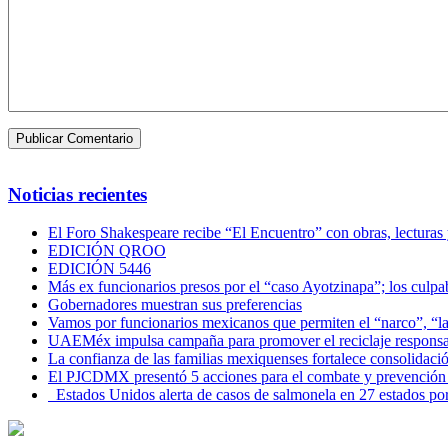
Noticias recientes
El Foro Shakespeare recibe “El Encuentro” con obras, lecturas
EDICIÓN QROO
EDICIÓN 5446
Más ex funcionarios presos por el “caso Ayotzinapa”; los culpab
Gobernadores muestran sus preferencias
Vamos por funcionarios mexicanos que permiten el “narco”, “
UAEMéx impulsa campaña para promover el reciclaje responsab
La confianza de las familias mexiquenses fortalece consolida
El PJCDMX presentó 5 acciones para el combate y prevención d
Estados Unidos alerta de casos de salmonela en 27 estados po