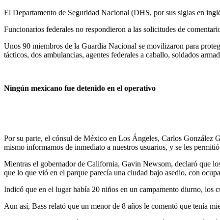
El Departamento de Seguridad Nacional (DHS, por sus siglas en inglés)
Funcionarios federales no respondieron a las solicitudes de comentari
Unos 90 miembros de la Guardia Nacional se movilizaron para protege
tácticos, dos ambulancias, agentes federales a caballo, soldados armad
Ningún mexicano fue detenido en el operativo
Por su parte, el cónsul de México en Los Ángeles, Carlos González Gu
mismo informamos de inmediato a nuestros usuarios, y se les permiti
Mientras el gobernador de California, Gavin Newsom, declaró que los e
que lo que vió en el parque parecía una ciudad bajo asedio, con ocup
Indicó que en el lugar había 20 niños en un campamento diurno, los cu
Aun así, Bass relató que un menor de 8 años le comentó que tenía mie