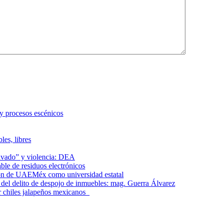
 y procesos escénicos
les, libres
lavado” y violencia: DEA
le de residuos electrónicos
ción de UAEMéx como universidad estatal
el delito de despojo de inmuebles: mag. Guerra Álvarez
r chiles jalapeños mexicanos