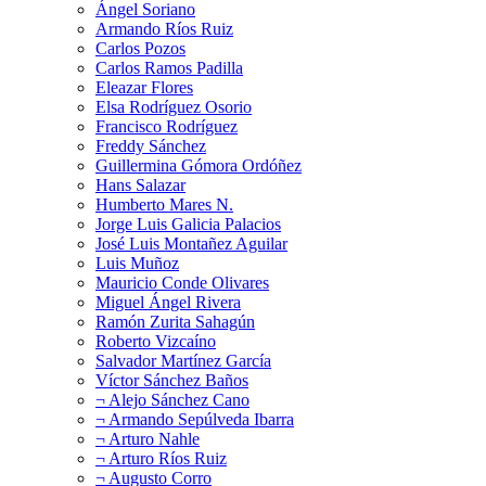
Ángel Soriano
Armando Ríos Ruiz
Carlos Pozos
Carlos Ramos Padilla
Eleazar Flores
Elsa Rodríguez Osorio
Francisco Rodríguez
Freddy Sánchez
Guillermina Gómora Ordóñez
Hans Salazar
Humberto Mares N.
Jorge Luis Galicia Palacios
José Luis Montañez Aguilar
Luis Muñoz
Mauricio Conde Olivares
Miguel Ángel Rivera
Ramón Zurita Sahagún
Roberto Vizcaíno
Salvador Martínez García
Víctor Sánchez Baños
¬ Alejo Sánchez Cano
¬ Armando Sepúlveda Ibarra
¬ Arturo Nahle
¬ Arturo Ríos Ruiz
¬ Augusto Corro