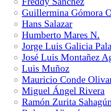
Freddy Sánchez
Guillermina Gómora 
Hans Salazar
Humberto Mares N.
Jorge Luis Galicia Pal
José Luis Montañez Ag
Luis Muñoz
Mauricio Conde Oliva
Miguel Ángel Rivera
Ramón Zurita Sahagú