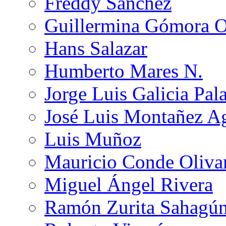
Freddy Sánchez
Guillermina Gómora 
Hans Salazar
Humberto Mares N.
Jorge Luis Galicia Pal
José Luis Montañez Ag
Luis Muñoz
Mauricio Conde Oliva
Miguel Ángel Rivera
Ramón Zurita Sahagú