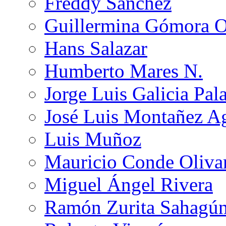
Freddy Sánchez
Guillermina Gómora 
Hans Salazar
Humberto Mares N.
Jorge Luis Galicia Pal
José Luis Montañez Ag
Luis Muñoz
Mauricio Conde Oliva
Miguel Ángel Rivera
Ramón Zurita Sahagú