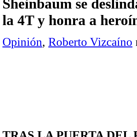
Sheinbaum se deslin
la 4T y honra a heroí
Opinión
,
Roberto Vizcaíno
TRAS LA PUERTA DEL P