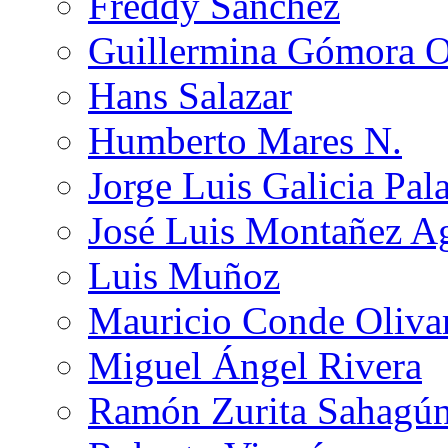
Freddy Sánchez
Guillermina Gómora 
Hans Salazar
Humberto Mares N.
Jorge Luis Galicia Pal
José Luis Montañez Ag
Luis Muñoz
Mauricio Conde Oliva
Miguel Ángel Rivera
Ramón Zurita Sahagú