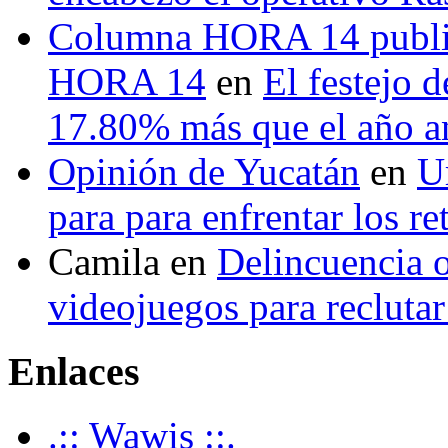
Columna HORA 14 public
HORA 14
en
El festejo 
17.80% más que el año 
Opinión de Yucatán
en
U
para para enfrentar los re
Camila
en
Delincuencia o
videojuegos para recluta
Enlaces
.:: Wawis ::.