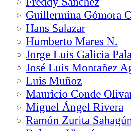
Freddy Sánchez
Guillermina Gómora 
Hans Salazar
Humberto Mares N.
Jorge Luis Galicia Pal
José Luis Montañez Ag
Luis Muñoz
Mauricio Conde Oliva
Miguel Ángel Rivera
Ramón Zurita Sahagú