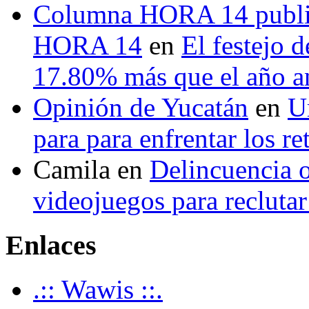
Columna HORA 14 public
HORA 14
en
El festejo 
17.80% más que el año 
Opinión de Yucatán
en
U
para para enfrentar los re
Camila
en
Delincuencia o
videojuegos para recluta
Enlaces
.:: Wawis ::.