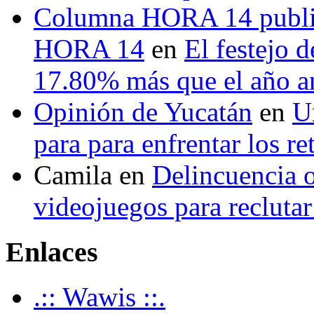
Columna HORA 14 public
HORA 14
en
El festejo 
17.80% más que el año 
Opinión de Yucatán
en
U
para para enfrentar los re
Camila
en
Delincuencia o
videojuegos para recluta
Enlaces
.:: Wawis ::.