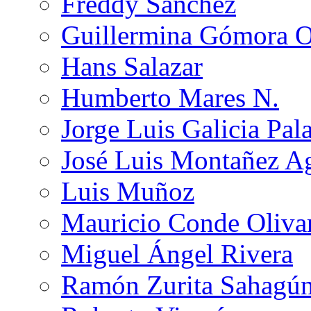
Freddy Sánchez
Guillermina Gómora 
Hans Salazar
Humberto Mares N.
Jorge Luis Galicia Pal
José Luis Montañez Ag
Luis Muñoz
Mauricio Conde Oliva
Miguel Ángel Rivera
Ramón Zurita Sahagú