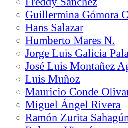
Freddy Sánchez
Guillermina Gómora 
Hans Salazar
Humberto Mares N.
Jorge Luis Galicia Pal
José Luis Montañez Ag
Luis Muñoz
Mauricio Conde Oliva
Miguel Ángel Rivera
Ramón Zurita Sahagú