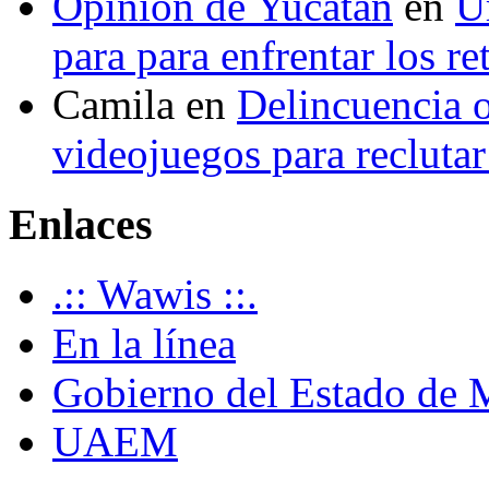
Opinión de Yucatán
en
U
para para enfrentar los re
Camila
en
Delincuencia o
videojuegos para recluta
Enlaces
.:: Wawis ::.
En la línea
Gobierno del Estado de 
UAEM