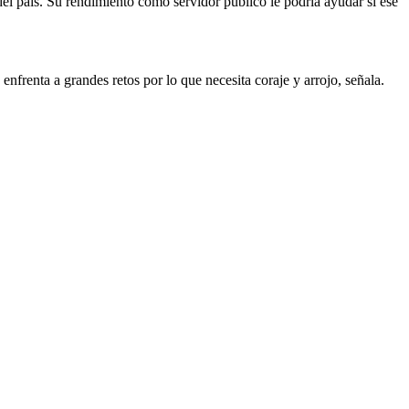
del país. Su rendimiento como servidor público le podría ayudar si ese
nfrenta a grandes retos por lo que necesita coraje y arrojo, señala.