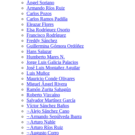
Ángel Soriano
Armando Ríos Ruiz
Carlos Pozos
Carlos Ramos Padilla
Eleazar Flores
Elsa Rodríguez Osorio
Francisco Rodríguez
Freddy Sánchez
Guillermina Gómora Ordóñez
Hans Salazar
Humberto Mares N.
Jorge Luis Galicia Palacios
José Luis Montañez Aguilar
Luis Muñoz
Mauricio Conde Olivares
Miguel Ángel Rivera
Ramón Zurita Sahagún
Roberto Vizcaíno
Salvador Martínez García
Víctor Sánchez Baños
¬ Alejo Sánchez Cano
¬ Armando Sepúlveda Ibarra
¬ Arturo Nahle
¬ Arturo Ríos Ruiz
¬ Augusto Corro