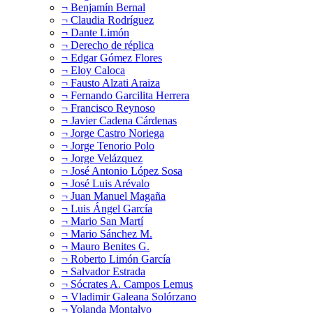
¬ Benjamín Bernal
¬ Claudia Rodríguez
¬ Dante Limón
¬ Derecho de réplica
¬ Edgar Gómez Flores
¬ Eloy Caloca
¬ Fausto Alzati Araiza
¬ Fernando Garcilita Herrera
¬ Francisco Reynoso
¬ Javier Cadena Cárdenas
¬ Jorge Castro Noriega
¬ Jorge Tenorio Polo
¬ Jorge Velázquez
¬ José Antonio López Sosa
¬ José Luis Arévalo
¬ Juan Manuel Magaña
¬ Luis Ángel García
¬ Mario San Martí
¬ Mario Sánchez M.
¬ Mauro Benites G.
¬ Roberto Limón García
¬ Salvador Estrada
¬ Sócrates A. Campos Lemus
¬ Vladimir Galeana Solórzano
¬ Yolanda Montalvo