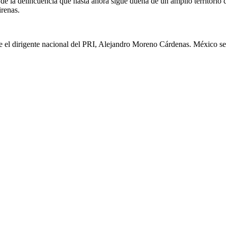
 de la delincuencia que hasta ahora sigue dueña de un amplio territorio 
irenas.
ice el dirigente nacional del PRI, Alejandro Moreno Cárdenas. México se e