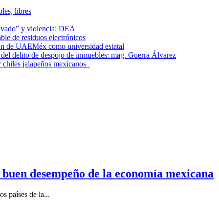
les, libres
lavado” y violencia: DEA
le de residuos electrónicos
ción de UAEMéx como universidad estatal
el delito de despojo de inmuebles: mag. Guerra Álvarez
r chiles jalapeños mexicanos
n buen desempeño de la economía mexicana
s países de la...