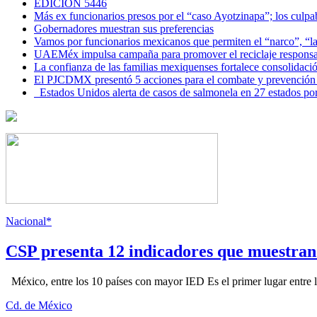
EDICIÓN 5446
Más ex funcionarios presos por el “caso Ayotzinapa”; los culpab
Gobernadores muestran sus preferencias
Vamos por funcionarios mexicanos que permiten el “narco”, “
UAEMéx impulsa campaña para promover el reciclaje responsab
La confianza de las familias mexiquenses fortalece consolida
El PJCDMX presentó 5 acciones para el combate y prevención d
Estados Unidos alerta de casos de salmonela en 27 estados po
Nacional*
CSP presenta 12 indicadores que muestra
México, entre los 10 países con mayor IED Es el primer lugar entre lo
Cd. de México