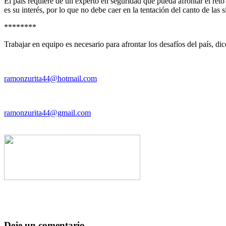
El país requiere de un experto en seguridad que pueda afrontar el reto
es su interés, por lo que no debe caer en la tentación del canto de las s
********
Trabajar en equipo es necesario para afrontar los desafíos del país, d
ramonzurita44@hotmail.com
ramonzurita44@gmail.com
Deje un comentario