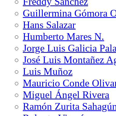
Freddy Sánchez
Guillermina Gómora 
Hans Salazar
Humberto Mares N.
Jorge Luis Galicia Pal
José Luis Montañez Ag
Luis Muñoz
Mauricio Conde Oliva
Miguel Ángel Rivera
Ramón Zurita Sahagú