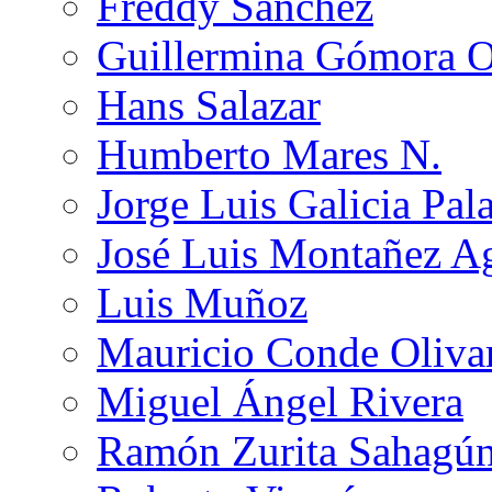
Freddy Sánchez
Guillermina Gómora 
Hans Salazar
Humberto Mares N.
Jorge Luis Galicia Pal
José Luis Montañez Ag
Luis Muñoz
Mauricio Conde Oliva
Miguel Ángel Rivera
Ramón Zurita Sahagú