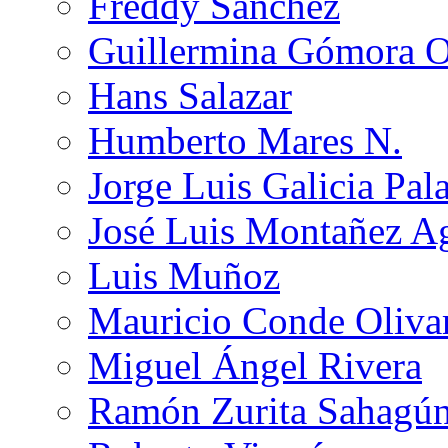
Freddy Sánchez
Guillermina Gómora 
Hans Salazar
Humberto Mares N.
Jorge Luis Galicia Pal
José Luis Montañez Ag
Luis Muñoz
Mauricio Conde Oliva
Miguel Ángel Rivera
Ramón Zurita Sahagú