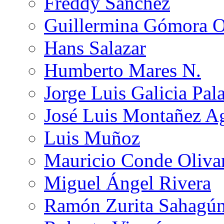
Freddy Sánchez
Guillermina Gómora 
Hans Salazar
Humberto Mares N.
Jorge Luis Galicia Pal
José Luis Montañez Ag
Luis Muñoz
Mauricio Conde Oliva
Miguel Ángel Rivera
Ramón Zurita Sahagú