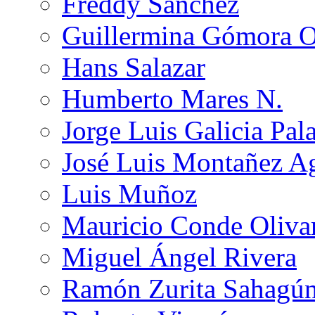
Freddy Sánchez
Guillermina Gómora 
Hans Salazar
Humberto Mares N.
Jorge Luis Galicia Pal
José Luis Montañez Ag
Luis Muñoz
Mauricio Conde Oliva
Miguel Ángel Rivera
Ramón Zurita Sahagú