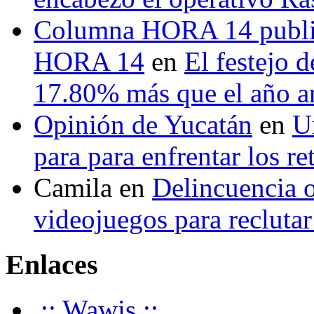
Columna HORA 14 public
HORA 14
en
El festejo 
17.80% más que el año 
Opinión de Yucatán
en
U
para para enfrentar los re
Camila
en
Delincuencia o
videojuegos para recluta
Enlaces
.:: Wawis ::.