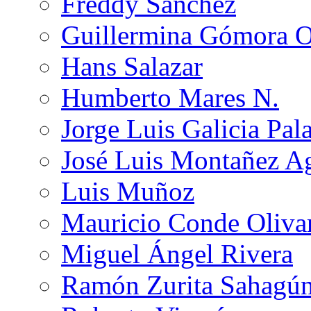
Freddy Sánchez
Guillermina Gómora 
Hans Salazar
Humberto Mares N.
Jorge Luis Galicia Pal
José Luis Montañez Ag
Luis Muñoz
Mauricio Conde Oliva
Miguel Ángel Rivera
Ramón Zurita Sahagú