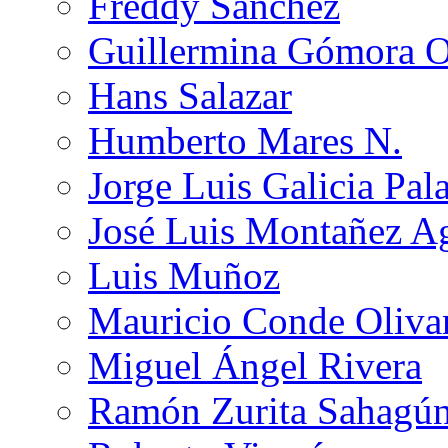
Freddy Sánchez
Guillermina Gómora 
Hans Salazar
Humberto Mares N.
Jorge Luis Galicia Pal
José Luis Montañez Ag
Luis Muñoz
Mauricio Conde Oliva
Miguel Ángel Rivera
Ramón Zurita Sahagú