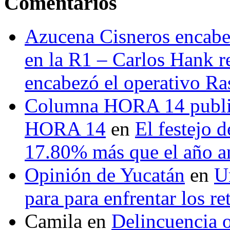
Comentarios
Azucena Cisneros encabez
en la R1 – Carlos Hank r
encabezó el operativo Ras
Columna HORA 14 public
HORA 14
en
El festejo 
17.80% más que el año 
Opinión de Yucatán
en
U
para para enfrentar los re
Camila
en
Delincuencia o