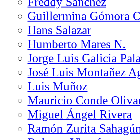
Freddy Sánchez
Guillermina Gómora 
Hans Salazar
Humberto Mares N.
Jorge Luis Galicia Pal
José Luis Montañez Ag
Luis Muñoz
Mauricio Conde Oliva
Miguel Ángel Rivera
Ramón Zurita Sahagú