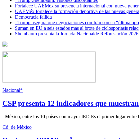
Trump-Sheinbaum: visiones discordantes
Fortalece UAEMéx su presencia internacional con nueva genera
UAEMéx fortalece la formación deportiva de las nuevas gener
Democracia fallida
Trump asegura que negociaciones con Irán son su “última opo
Suman en EU a seis estados más al brote de ciclosporiasis rel
Sheinbaum presenta la Jornada Nacionalde Reforestación 2026,
Nacional*
CSP presenta 12 indicadores que muestra
México, entre los 10 países con mayor IED Es el primer lugar entre lo
Cd. de México