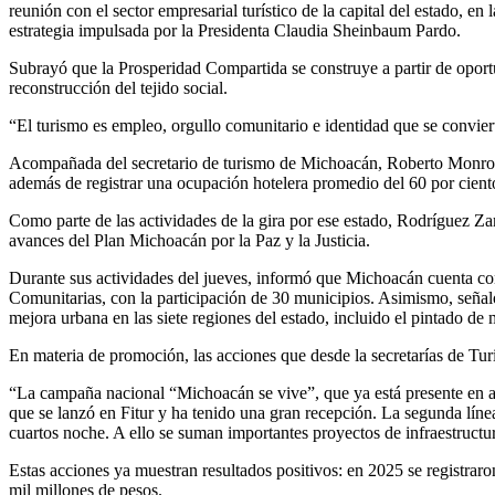
reunión con el sector empresarial turístico de la capital del estado, e
estrategia impulsada por la Presidenta Claudia Sheinbaum Pardo.
Subrayó que la Prosperidad Compartida se construye a partir de oportun
reconstrucción del tejido social.
“El turismo es empleo, orgullo comunitario e identidad que se convier
Acompañada del secretario de turismo de Michoacán, Roberto Monroy Gar
además de registrar una ocupación hotelera promedio del 60 por ciento,
Como parte de las actividades de la gira por ese estado, Rodríguez Z
avances del Plan Michoacán por la Paz y la Justicia.
Durante sus actividades del jueves, informó que Michoacán cuenta con 
Comunitarias, con la participación de 30 municipios. Asimismo, señal
mejora urbana en las siete regiones del estado, incluido el pintado de
En materia de promoción, las acciones que desde la secretarías de Turi
“La campaña nacional “Michoacán se vive”, que ya está presente en a
que se lanzó en Fitur y ha tenido una gran recepción. La segunda lín
cuartos noche. A ello se suman importantes proyectos de infraestructur
Estas acciones ya muestran resultados positivos: en 2025 se registrar
mil millones de pesos.