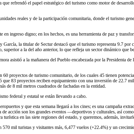
n la que refrendó el papel estratégico del turismo como motor de desarro
idades reales y de la participación comunitaria, donde el turismo gener
te en ingreso digno; en los hechos, es una herramienta de paz y transfo
cía, la titular de Sectur destacó que el turismo representa 9.7 por cien
 superior a la del año anterior, lo que refleja un sector dinámico que b
amora asistió a la mañanera del Pueblo encabezada por la Presidenta d
60 proyectos de turismo comunitario, de los cuales 45 tienen potencial
ó que 83 proyectos reciben equipamiento con una inversión de 22.7 millo
 más de 8 mil metros cuadrados de fachadas en la entidad.
smo federal y estatal se están llevando a cabo.
eropuertos y que esta semana llegará a los cines; es una campaña extr
ea de acción son los grandes eventos —deportivos y culturales, así co
a turística en las siete regiones del estado, y queremos, además, invitar
on 570 mil turistas y visitantes más, 6,477 vuelos (+22.4%) y un crecim