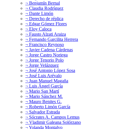
¬ Benjamín Bernal
¬ Claudia Rodríguez
¬ Dante Limón
¬ Derecho de réplica
¬ Edgar Gómez Flores
¬ Eloy Caloca
¬ Fausto Alzati Araiza
¬ Fernando Garcilita Herrera
¬ Francisco Reynoso
¬ Javier Cadena Cárdenas
¬ Jorge Castro Noriega
¬ Jorge Tenorio Polo
¬ Jorge Velázquez
¬ José Antonio López Sosa
¬ José Luis Arévalo
¬ Juan Manuel Magaña
¬ Luis Ángel García
¬ Mario San Martí
¬ Mario Sánchez M.
¬ Mauro Benites G.
¬ Roberto Limón García
¬ Salvador Estrada
¬ Sócrates A. Campos Lemus
¬ Vladimir Galeana Solórzano
¬ Yolanda Montalvo