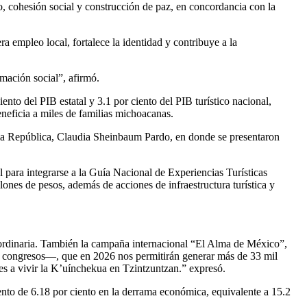
llo, cohesión social y construcción de paz, en concordancia con la
a empleo local, fortalece la identidad y contribuye a la
rmación social”, afirmó.
to del PIB estatal y 3.1 por ciento del PIB turístico nacional,
eneficia a miles de familias michoacanas.
e la República, Claudia Sheinbaum Pardo, en donde se presentaron
 para integrarse a la Guía Nacional de Experiencias Turísticas
nes de pesos, además de acciones de infraestructura turística y
aordinaria. También la campaña internacional “El Alma de México”,
mo congresos—, que en 2026 nos permitirán generar más de 33 mil
les a vivir la K’uínchekua en Tzintzuntzan.” expresó.
iento de 6.18 por ciento en la derrama económica, equivalente a 15.2