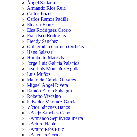
Ángel Soriano
Armando Ríos Ruiz
Carlos Pozos
Carlos Ramos Padilla
Eleazar Flores
Elsa Rodríguez Osorio
Francisco Rodríguez
Freddy Sánchez
Guillermina Gómora Ordóñez
Hans Salazar
Humberto Mares N.
Jorge Luis Galicia Palacios
José Luis Montañez Aguilar
Luis Muñoz
Mauricio Conde Olivares
Miguel Ángel Rivera
Ramón Zurita Sahagún
Roberto Vizcaíno
Salvador Martínez García
Víctor Sánchez Baños
¬ Alejo Sánchez Cano
¬ Armando Sepúlveda Ibarra
¬ Arturo Nahle
¬ Arturo Ríos Ruiz
¬ Augusto Corro