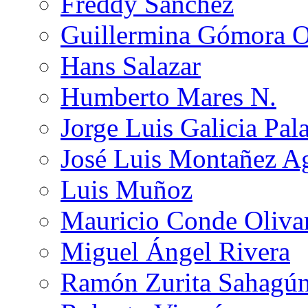
Freddy Sánchez
Guillermina Gómora 
Hans Salazar
Humberto Mares N.
Jorge Luis Galicia Pal
José Luis Montañez Ag
Luis Muñoz
Mauricio Conde Oliva
Miguel Ángel Rivera
Ramón Zurita Sahagú