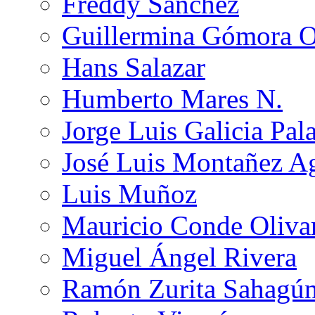
Freddy Sánchez
Guillermina Gómora 
Hans Salazar
Humberto Mares N.
Jorge Luis Galicia Pal
José Luis Montañez Ag
Luis Muñoz
Mauricio Conde Oliva
Miguel Ángel Rivera
Ramón Zurita Sahagú