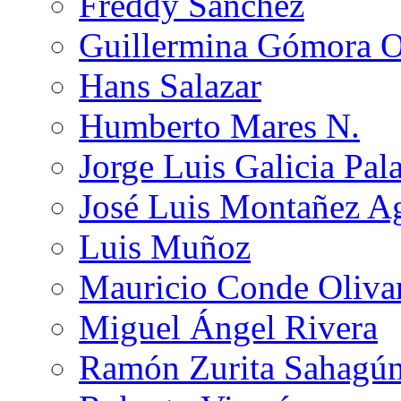
Freddy Sánchez
Guillermina Gómora 
Hans Salazar
Humberto Mares N.
Jorge Luis Galicia Pal
José Luis Montañez Ag
Luis Muñoz
Mauricio Conde Oliva
Miguel Ángel Rivera
Ramón Zurita Sahagú