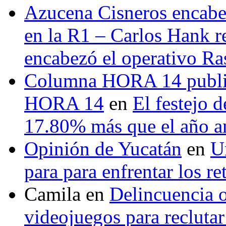
Azucena Cisneros encabez
en la R1 – Carlos Hank r
encabezó el operativo Ras
Columna HORA 14 public
HORA 14
en
El festejo 
17.80% más que el año 
Opinión de Yucatán
en
U
para para enfrentar los re
Camila
en
Delincuencia o
videojuegos para recluta