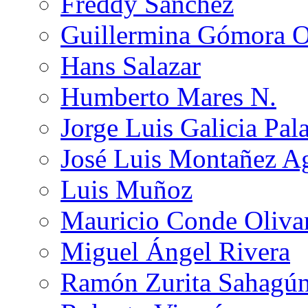
Freddy Sánchez
Guillermina Gómora 
Hans Salazar
Humberto Mares N.
Jorge Luis Galicia Pal
José Luis Montañez Ag
Luis Muñoz
Mauricio Conde Oliva
Miguel Ángel Rivera
Ramón Zurita Sahagú