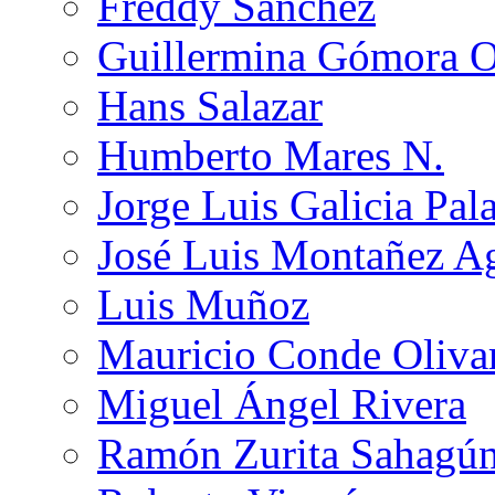
Freddy Sánchez
Guillermina Gómora 
Hans Salazar
Humberto Mares N.
Jorge Luis Galicia Pal
José Luis Montañez Ag
Luis Muñoz
Mauricio Conde Oliva
Miguel Ángel Rivera
Ramón Zurita Sahagú