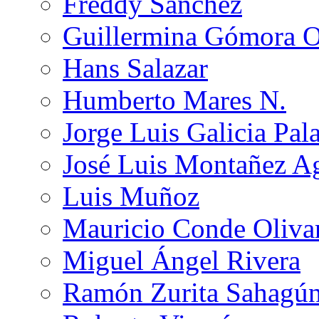
Freddy Sánchez
Guillermina Gómora 
Hans Salazar
Humberto Mares N.
Jorge Luis Galicia Pal
José Luis Montañez Ag
Luis Muñoz
Mauricio Conde Oliva
Miguel Ángel Rivera
Ramón Zurita Sahagú