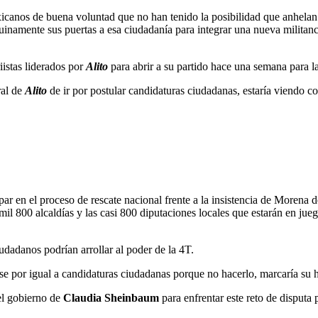
canos de buena voluntad que no han tenido la posibilidad que anhelan d
namente sus puertas a esa ciudadanía para integrar una nueva militanci
iistas liderados por
Alito
para abrir a su partido hace una semana para l
ral de
Alito
de ir por postular candidaturas ciudadanas, estaría viendo 
r en el proceso de rescate nacional frente a la insistencia de Morena d
mil 800 alcaldías y las casi 800 diputaciones locales que estarán en jue
iudadanos podrían arrollar al poder de la 4T.
se por igual a candidaturas ciudadanas porque no hacerlo, marcaría su h
el gobierno de
Claudia Sheinbaum
para enfrentar este reto de disputa