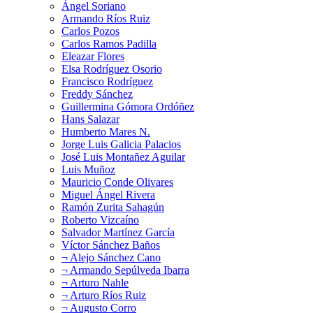
Ángel Soriano
Armando Ríos Ruiz
Carlos Pozos
Carlos Ramos Padilla
Eleazar Flores
Elsa Rodríguez Osorio
Francisco Rodríguez
Freddy Sánchez
Guillermina Gómora Ordóñez
Hans Salazar
Humberto Mares N.
Jorge Luis Galicia Palacios
José Luis Montañez Aguilar
Luis Muñoz
Mauricio Conde Olivares
Miguel Ángel Rivera
Ramón Zurita Sahagún
Roberto Vizcaíno
Salvador Martínez García
Víctor Sánchez Baños
¬ Alejo Sánchez Cano
¬ Armando Sepúlveda Ibarra
¬ Arturo Nahle
¬ Arturo Ríos Ruiz
¬ Augusto Corro