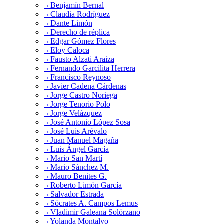
¬ Benjamín Bernal
¬ Claudia Rodríguez
¬ Dante Limón
¬ Derecho de réplica
¬ Edgar Gómez Flores
¬ Eloy Caloca
¬ Fausto Alzati Araiza
¬ Fernando Garcilita Herrera
¬ Francisco Reynoso
¬ Javier Cadena Cárdenas
¬ Jorge Castro Noriega
¬ Jorge Tenorio Polo
¬ Jorge Velázquez
¬ José Antonio López Sosa
¬ José Luis Arévalo
¬ Juan Manuel Magaña
¬ Luis Ángel García
¬ Mario San Martí
¬ Mario Sánchez M.
¬ Mauro Benites G.
¬ Roberto Limón García
¬ Salvador Estrada
¬ Sócrates A. Campos Lemus
¬ Vladimir Galeana Solórzano
¬ Yolanda Montalvo