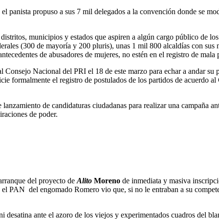
, el panista propuso a sus 7 mil delegados a la convención donde se modi
istritos, municipios y estados que aspiren a algún cargo público de los
rales (300 de mayoría y 200 pluris), unas 1 mil 800 alcaldías con sus m
n antecedentes de abusadores de mujeres, no estén en el registro de mal
l Consejo Nacional del PRI el 18 de este marzo para echar a andar su
icie formalmente el registro de postulados de los partidos de acuerdo a
anzamiento de candidaturas ciudadanas para realizar una campaña antici
iraciones de poder.
 arranque del proyecto de
Alito
Moreno
de inmediata y masiva inscripció
el PAN del engomado Romero vio que, si no le entraban a su competenci
i desatina ante el azoro de los viejos y experimentados cuadros del bla