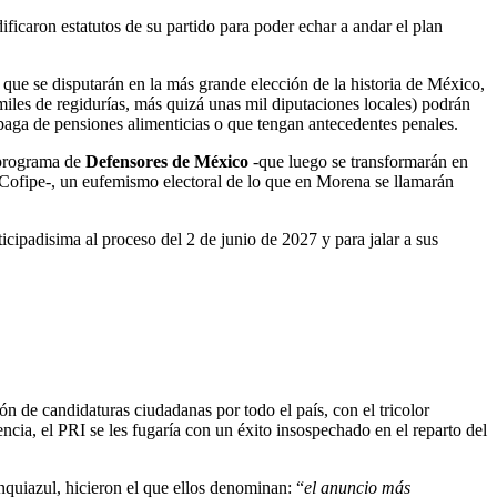
ficaron estatutos de su partido para poder echar a andar el plan
 que se disputarán en la más grande elección de la historia de México,
iles de regidurías, más quizá unas mil diputaciones locales) podrán
a paga de pensiones alimenticias o que tengan antecedentes penales.
 programa de
Defensores de México
-que luego se transformarán en
l Cofipe-, un eufemismo electoral de lo que en Morena se llamarán
padisima al proceso del 2 de junio de 2027 y para jalar a sus
n de candidaturas ciudadanas por todo el país, con el tricolor
a, el PRI se les fugaría con un éxito insospechado en el reparto del
nquiazul, hicieron el que ellos denominan: “
el anuncio más