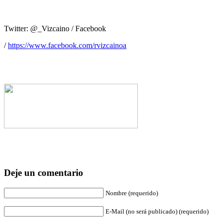
Twitter: @_Vizcaino / Facebook
/
https://www.facebook.com/rvizcainoa
Deje un comentario
Nombre (requerido)
E-Mail (no será publicado) (requerido)