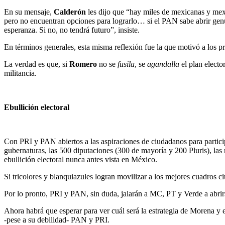
En su mensaje,
Calderón
les dijo que “hay miles de mexicanas y mexi
pero no encuentran opciones para lograrlo… si el PAN sabe abrir genui
esperanza. Si no, no tendrá futuro”, insiste.
En términos generales, esta misma reflexión fue la que motivó a los pr
La verdad es que, si
Romero
no se
fusila
, se
agandalla
el plan electo
militancia.
Ebullición electoral
Con PRI y PAN abiertos a las aspiraciones de ciudadanos para participa
gubernaturas, las 500 diputaciones (300 de mayoría y 200 Pluris), las 
ebullición electoral nunca antes vista en México.
Si tricolores y blanquiazules logran movilizar a los mejores cuadros c
Por lo pronto, PRI y PAN, sin duda, jalarán a MC, PT y Verde a abrir
Ahora habrá que esperar para ver cuál será la estrategia de Morena y 
-pese a su debilidad- PAN y PRI.