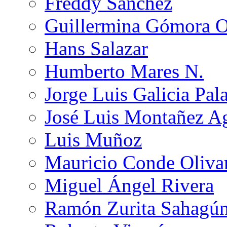
Freddy Sánchez
Guillermina Gómora 
Hans Salazar
Humberto Mares N.
Jorge Luis Galicia Pal
José Luis Montañez Ag
Luis Muñoz
Mauricio Conde Oliva
Miguel Ángel Rivera
Ramón Zurita Sahagú