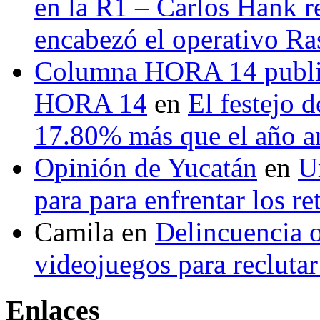
en la R1 – Carlos Hank r
encabezó el operativo Ras
Columna HORA 14 public
HORA 14
en
El festejo 
17.80% más que el año 
Opinión de Yucatán
en
U
para para enfrentar los re
Camila
en
Delincuencia o
videojuegos para recluta
Enlaces