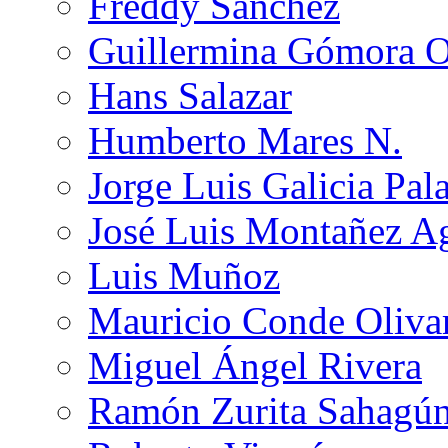
Freddy Sánchez
Guillermina Gómora 
Hans Salazar
Humberto Mares N.
Jorge Luis Galicia Pal
José Luis Montañez Ag
Luis Muñoz
Mauricio Conde Oliva
Miguel Ángel Rivera
Ramón Zurita Sahagú