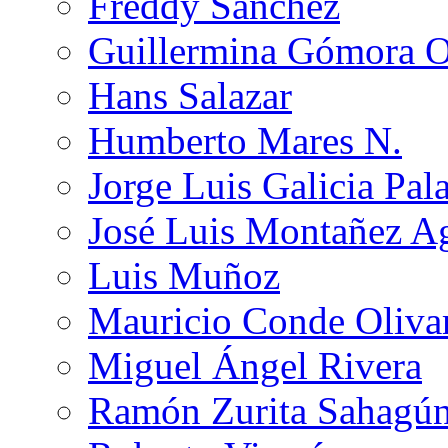
Freddy Sánchez
Guillermina Gómora 
Hans Salazar
Humberto Mares N.
Jorge Luis Galicia Pal
José Luis Montañez Ag
Luis Muñoz
Mauricio Conde Oliva
Miguel Ángel Rivera
Ramón Zurita Sahagú