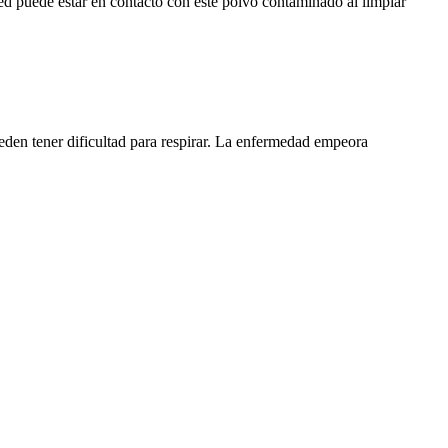
ed puede estar en contacto con este polvo contaminado al limpiar
eden tener dificultad para respirar. La enfermedad empeora