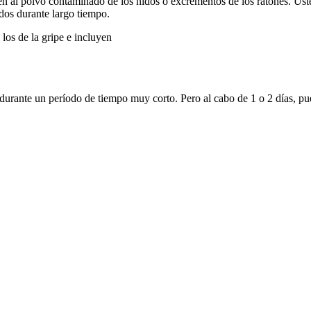
n al polvo contaminado de los nidos o excrementos de los ratones. Ust
dos durante largo tiempo.
los de la gripe e incluyen
urante un período de tiempo muy corto. Pero al cabo de 1 o 2 días, pu