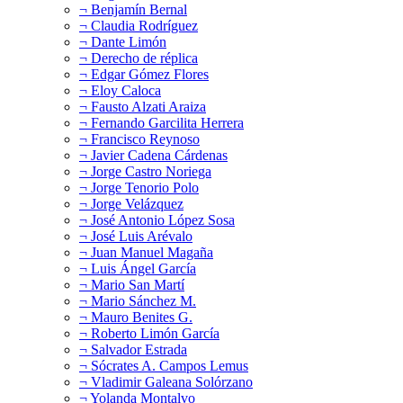
¬ Benjamín Bernal
¬ Claudia Rodríguez
¬ Dante Limón
¬ Derecho de réplica
¬ Edgar Gómez Flores
¬ Eloy Caloca
¬ Fausto Alzati Araiza
¬ Fernando Garcilita Herrera
¬ Francisco Reynoso
¬ Javier Cadena Cárdenas
¬ Jorge Castro Noriega
¬ Jorge Tenorio Polo
¬ Jorge Velázquez
¬ José Antonio López Sosa
¬ José Luis Arévalo
¬ Juan Manuel Magaña
¬ Luis Ángel García
¬ Mario San Martí
¬ Mario Sánchez M.
¬ Mauro Benites G.
¬ Roberto Limón García
¬ Salvador Estrada
¬ Sócrates A. Campos Lemus
¬ Vladimir Galeana Solórzano
¬ Yolanda Montalvo