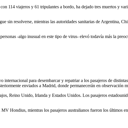
, con 114 viajeros y 61 tripulantes a bordo, ha dejado tres muertos y va
igue sin resolverse, mientras las autoridades sanitarias de Argentina, C
personas -algo inusual en este tipo de virus- elevó todavía más la preoc
 internacional para desembarcar y repatriar a los pasajeros de distint
posteriormente enviados a Madrid, donde permanecerán en observación m
jos, Reino Unido, Irlanda y Estados Unidos. Los pasajeros estadouniden
l MV Hondius, mientras los pasajeros australianos fueron los últimos e