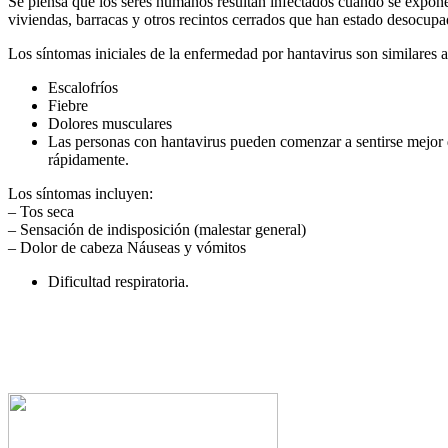
Se piensa que los seres humanos resultan infectados cuando se expone
viviendas, barracas y otros recintos cerrados que han estado desocupa
Los síntomas iniciales de la enfermedad por hantavirus son similares a 
Escalofríos
Fiebre
Dolores musculares
Las personas con hantavirus pueden comenzar a sentirse mejor d
rápidamente.
Los síntomas incluyen:
– Tos seca
– Sensación de indisposición (malestar general)
– Dolor de cabeza Náuseas y vómitos
Dificultad respiratoria.