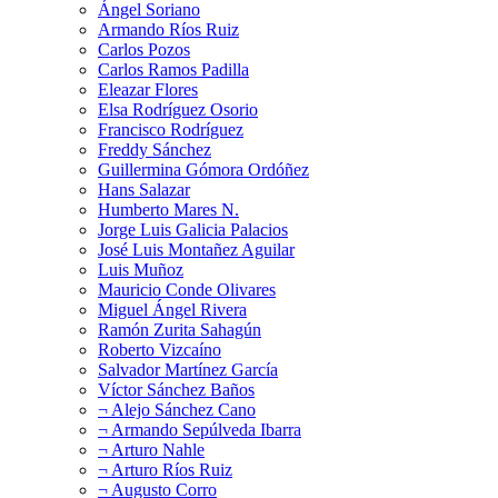
Ángel Soriano
Armando Ríos Ruiz
Carlos Pozos
Carlos Ramos Padilla
Eleazar Flores
Elsa Rodríguez Osorio
Francisco Rodríguez
Freddy Sánchez
Guillermina Gómora Ordóñez
Hans Salazar
Humberto Mares N.
Jorge Luis Galicia Palacios
José Luis Montañez Aguilar
Luis Muñoz
Mauricio Conde Olivares
Miguel Ángel Rivera
Ramón Zurita Sahagún
Roberto Vizcaíno
Salvador Martínez García
Víctor Sánchez Baños
¬ Alejo Sánchez Cano
¬ Armando Sepúlveda Ibarra
¬ Arturo Nahle
¬ Arturo Ríos Ruiz
¬ Augusto Corro