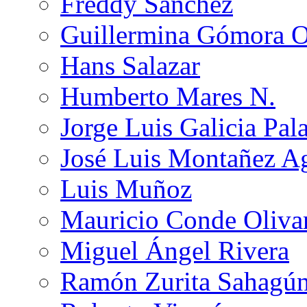
Freddy Sánchez
Guillermina Gómora 
Hans Salazar
Humberto Mares N.
Jorge Luis Galicia Pal
José Luis Montañez Ag
Luis Muñoz
Mauricio Conde Oliva
Miguel Ángel Rivera
Ramón Zurita Sahagú