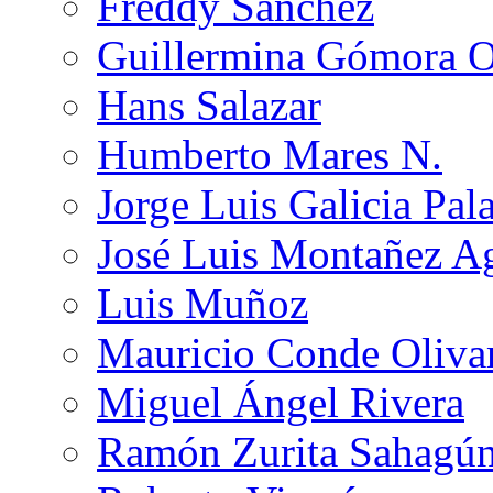
Freddy Sánchez
Guillermina Gómora 
Hans Salazar
Humberto Mares N.
Jorge Luis Galicia Pal
José Luis Montañez Ag
Luis Muñoz
Mauricio Conde Oliva
Miguel Ángel Rivera
Ramón Zurita Sahagú