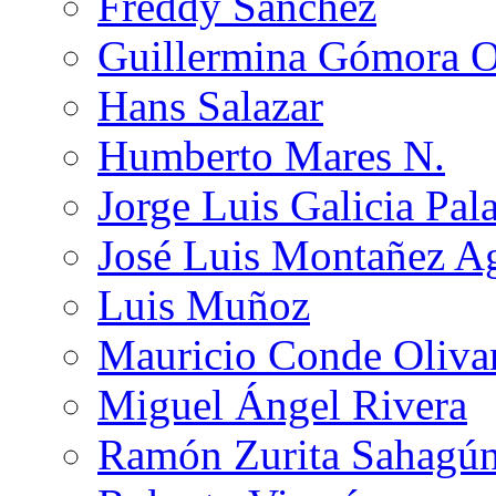
Freddy Sánchez
Guillermina Gómora 
Hans Salazar
Humberto Mares N.
Jorge Luis Galicia Pal
José Luis Montañez Ag
Luis Muñoz
Mauricio Conde Oliva
Miguel Ángel Rivera
Ramón Zurita Sahagú