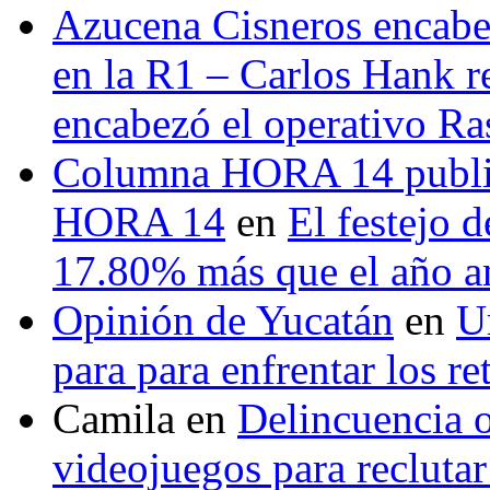
Azucena Cisneros encabez
en la R1 – Carlos Hank r
encabezó el operativo Ras
Columna HORA 14 public
HORA 14
en
El festejo 
17.80% más que el año 
Opinión de Yucatán
en
U
para para enfrentar los re
Camila
en
Delincuencia o
videojuegos para recluta