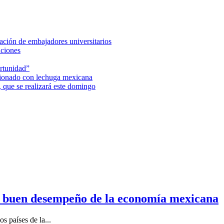
ción de embajadores universitarios
aciones
rtunidad”
acionado con lechuga mexicana
 que se realizará este domingo
n buen desempeño de la economía mexicana
s países de la...