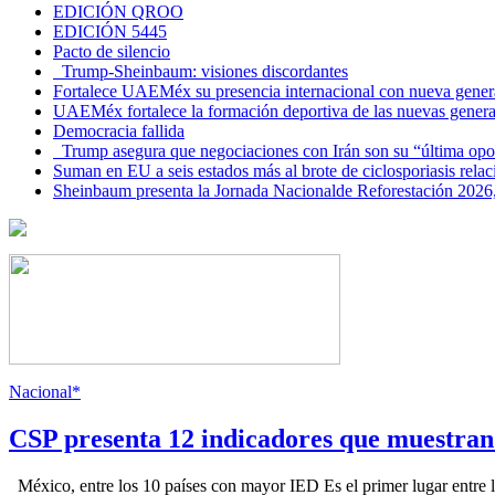
EDICIÓN QROO
EDICIÓN 5445
Pacto de silencio
Trump-Sheinbaum: visiones discordantes
Fortalece UAEMéx su presencia internacional con nueva genera
UAEMéx fortalece la formación deportiva de las nuevas gener
Democracia fallida
Trump asegura que negociaciones con Irán son su “última opo
Suman en EU a seis estados más al brote de ciclosporiasis rel
Sheinbaum presenta la Jornada Nacionalde Reforestación 2026,
Nacional*
CSP presenta 12 indicadores que muestra
México, entre los 10 países con mayor IED Es el primer lugar entre lo