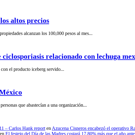
os altos precios
ropiedades alcanzan los 100,000 pesos al mes...
e ciclosporiasis relacionado con lechuga me
on el producto iceberg servido...
 México
ersonas que abastecían a una organización...
 R1 – Carlos Hank report
en
Azucena Cisneros encabezó el operativo Ras
en
El festejo del Día de las Madres costará 17.80% más que el año an