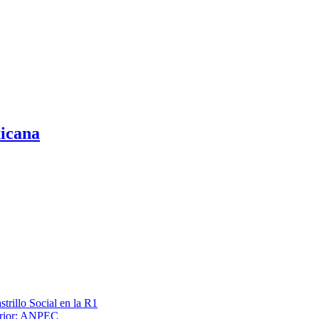
xicana
trillo Social en la R1
terior: ANPEC