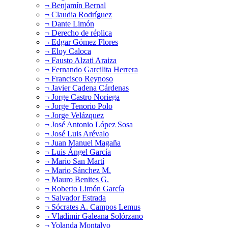
¬ Benjamín Bernal
¬ Claudia Rodríguez
¬ Dante Limón
¬ Derecho de réplica
¬ Edgar Gómez Flores
¬ Eloy Caloca
¬ Fausto Alzati Araiza
¬ Fernando Garcilita Herrera
¬ Francisco Reynoso
¬ Javier Cadena Cárdenas
¬ Jorge Castro Noriega
¬ Jorge Tenorio Polo
¬ Jorge Velázquez
¬ José Antonio López Sosa
¬ José Luis Arévalo
¬ Juan Manuel Magaña
¬ Luis Ángel García
¬ Mario San Martí
¬ Mario Sánchez M.
¬ Mauro Benites G.
¬ Roberto Limón García
¬ Salvador Estrada
¬ Sócrates A. Campos Lemus
¬ Vladimir Galeana Solórzano
¬ Yolanda Montalvo