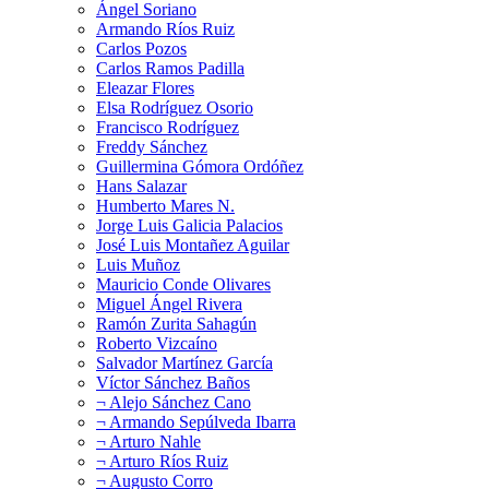
Ángel Soriano
Armando Ríos Ruiz
Carlos Pozos
Carlos Ramos Padilla
Eleazar Flores
Elsa Rodríguez Osorio
Francisco Rodríguez
Freddy Sánchez
Guillermina Gómora Ordóñez
Hans Salazar
Humberto Mares N.
Jorge Luis Galicia Palacios
José Luis Montañez Aguilar
Luis Muñoz
Mauricio Conde Olivares
Miguel Ángel Rivera
Ramón Zurita Sahagún
Roberto Vizcaíno
Salvador Martínez García
Víctor Sánchez Baños
¬ Alejo Sánchez Cano
¬ Armando Sepúlveda Ibarra
¬ Arturo Nahle
¬ Arturo Ríos Ruiz
¬ Augusto Corro