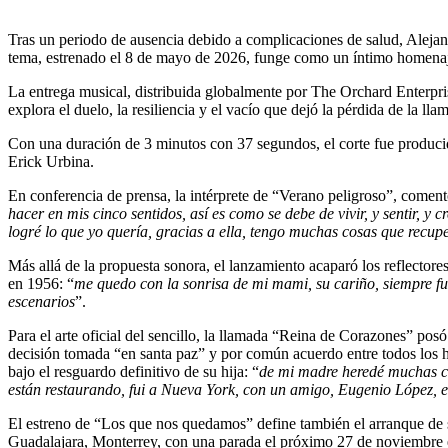
Tras un periodo de ausencia debido a complicaciones de salud, Alejan
tema, estrenado el 8 de mayo de 2026, funge como un íntimo homenaje 
La entrega musical, distribuida globalmente por The Orchard Enterprise
explora el duelo, la resiliencia y el vacío que dejó la pérdida de la 
Con una duración de 3 minutos con 37 segundos, el corte fue produci
Erick Urbina.
En conferencia de prensa, la intérprete de “Verano peligroso”, coment
hacer en mis cinco sentidos, así es como se debe de vivir, y sentir, y
logré lo que yo quería, gracias a ella, tengo muchas cosas que recupe
Más allá de la propuesta sonora, el lanzamiento acaparó los reflectore
en 1956: “
me quedo con la sonrisa de mi mami, su cariño, siempre fue
escenarios
”.
Para el arte oficial del sencillo, la llamada “Reina de Corazones” pos
decisión tomada “en santa paz” y por común acuerdo entre todos los he
bajo el resguardo definitivo de su hija: “
de mi madre heredé muchas cos
están restaurando, fui a Nueva York, con un amigo, Eugenio López, en
El estreno de “Los que nos quedamos” define también el arranque de 
Guadalajara, Monterrey, con una parada el próximo 27 de noviembr