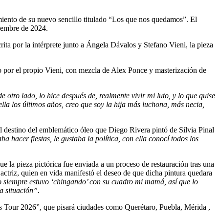
miento de su nuevo sencillo titulado “Los que nos quedamos”. El
viembre de 2024.
ita por la intérprete junto a Ángela Dávalos y Stefano Vieni, la pieza
 por el propio Vieni, con mezcla de Alex Ponce y masterización de
 otro lado, lo hice después de, realmente vivir mi luto, y lo que quise
 ella los últimos años, creo que soy la hija más luchona, más necia,
el destino del emblemático óleo que Diego Rivera pintó de Silvia Pinal
hacer fiestas, le gustaba la política, con ella conocí todos los
ue la pieza pictórica fue enviada a un proceso de restauración tras una
actriz, quien en vida manifestó el deseo de que dicha pintura quedara
ro siempre estuvo ‘chingando’ con su cuadro mi mamá, así que lo
a situación”.
s Tour 2026”, que pisará ciudades como Querétaro, Puebla, Mérida ,