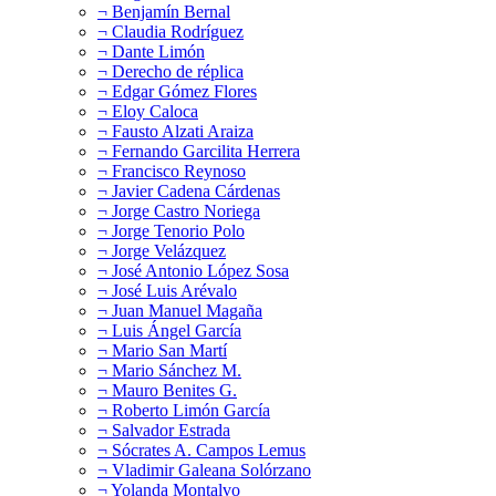
¬ Benjamín Bernal
¬ Claudia Rodríguez
¬ Dante Limón
¬ Derecho de réplica
¬ Edgar Gómez Flores
¬ Eloy Caloca
¬ Fausto Alzati Araiza
¬ Fernando Garcilita Herrera
¬ Francisco Reynoso
¬ Javier Cadena Cárdenas
¬ Jorge Castro Noriega
¬ Jorge Tenorio Polo
¬ Jorge Velázquez
¬ José Antonio López Sosa
¬ José Luis Arévalo
¬ Juan Manuel Magaña
¬ Luis Ángel García
¬ Mario San Martí
¬ Mario Sánchez M.
¬ Mauro Benites G.
¬ Roberto Limón García
¬ Salvador Estrada
¬ Sócrates A. Campos Lemus
¬ Vladimir Galeana Solórzano
¬ Yolanda Montalvo