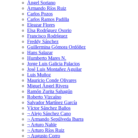
Ángel Soriano
Armando Ríos Ruiz
Carlos Pozos
Carlos Ramos Padilla
Eleazar Flores
Elsa Rodríguez Osorio
Francisco Rodríguez
Freddy Sánchez
Guillermina Gómora Ordóñez
Hans Salazar
Humberto Mares N.
Jorge Luis Galicia Palacios
José Luis Montañez Aguilar
Luis Muñoz
Mauricio Conde Olivares
Miguel Ángel Rivera
Ramón Zurita Sahagún
Roberto Vizcaíno
Salvador Martínez García
Víctor Sánchez Baños
¬ Alejo Sánchez Cano
¬ Armando Sepúlveda Ibarra
¬ Arturo Nahle
¬ Arturo Ríos Ruiz
¬ Augusto Corro