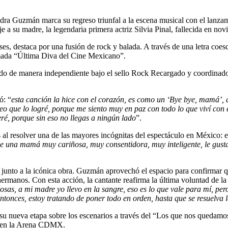
dra Guzmán marca su regreso triunfal a la escena musical con el lanza
a su madre, la legendaria primera actriz Silvia Pinal, fallecida en no
s, destaca por una fusión de rock y balada. A través de una letra coescr
llamada “Última Diva del Cine Mexicano”.
do de manera independiente bajo el sello Rock Recargado y coordinado
ó: “
esta canción la hice con el corazón, es como un ‘Bye bye, mamá’, de
 creo que lo logré, porque me siento muy en paz con todo lo que viví con
ré, porque sin eso no llegas a ningún lado
”.
s al resolver una de las mayores incógnitas del espectáculo en México: 
 una mamá muy cariñosa, muy consentidora, muy inteligente, le gustaba 
ó junto a la icónica obra. Guzmán aprovechó el espacio para confirmar q
rmanos. Con esta acción, la cantante reafirma la última voluntad de la 
as, a mi madre yo llevo en la sangre, eso es lo que vale para mí, pe
tonces, estoy tratando de poner todo en orden, hasta que se resuelva l
su nueva etapa sobre los escenarios a través del “Los que nos quedamo
e en la Arena CDMX.