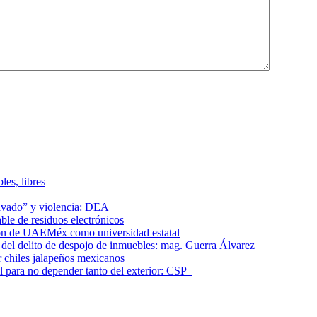
les, libres
lavado” y violencia: DEA
le de residuos electrónicos
ción de UAEMéx como universidad estatal
el delito de despojo de inmuebles: mag. Guerra Álvarez
r chiles jalapeños mexicanos
l para no depender tanto del exterior: CSP