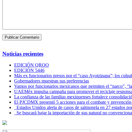
Noticias recientes
EDICIÓN QROO
EDICIÓN 5446
Más ex funcionarios presos por el “caso Ayotzinapa”; los culpab
Gobernadores muestran sus preferencias
Vamos por funcionarios mexicanos que permiten el “narco”, “
UAEMéx impulsa campaña para promover el reciclaje responsab
La confianza de las familias mexiquenses fortalece consolida
El PJCDMX presentó 5 acciones para el combate y prevención d
Estados Unidos alerta de casos de salmonela en 27 estados po
Se buscará bajar la importación de gas natural no convenciona