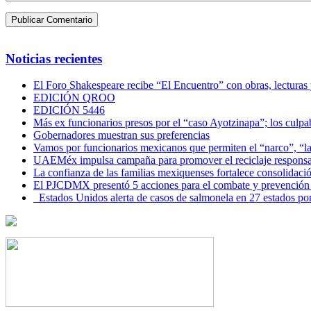
Noticias recientes
El Foro Shakespeare recibe “El Encuentro” con obras, lecturas
EDICIÓN QROO
EDICIÓN 5446
Más ex funcionarios presos por el “caso Ayotzinapa”; los culpab
Gobernadores muestran sus preferencias
Vamos por funcionarios mexicanos que permiten el “narco”, “
UAEMéx impulsa campaña para promover el reciclaje responsab
La confianza de las familias mexiquenses fortalece consolida
El PJCDMX presentó 5 acciones para el combate y prevención d
Estados Unidos alerta de casos de salmonela en 27 estados po