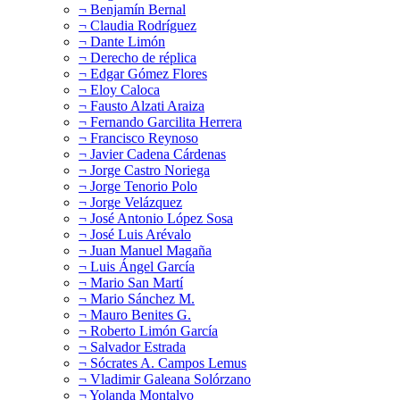
¬ Benjamín Bernal
¬ Claudia Rodríguez
¬ Dante Limón
¬ Derecho de réplica
¬ Edgar Gómez Flores
¬ Eloy Caloca
¬ Fausto Alzati Araiza
¬ Fernando Garcilita Herrera
¬ Francisco Reynoso
¬ Javier Cadena Cárdenas
¬ Jorge Castro Noriega
¬ Jorge Tenorio Polo
¬ Jorge Velázquez
¬ José Antonio López Sosa
¬ José Luis Arévalo
¬ Juan Manuel Magaña
¬ Luis Ángel García
¬ Mario San Martí
¬ Mario Sánchez M.
¬ Mauro Benites G.
¬ Roberto Limón García
¬ Salvador Estrada
¬ Sócrates A. Campos Lemus
¬ Vladimir Galeana Solórzano
¬ Yolanda Montalvo