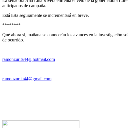
La senadora Ana Lilia Rivera enfrenta el veto de la gobernadora Lore
anticipados de campaña.
Está lista seguramente se incrementará en breve.
********
Qué ahora sí, mañana se conocerán los avances en la investigación sob
de ocurrido.
ramonzurita44@hotmail.com
ramonzurita44@gmail.com