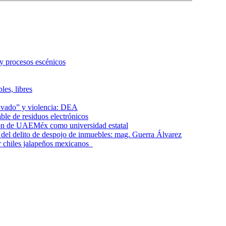
 y procesos escénicos
les, libres
lavado” y violencia: DEA
le de residuos electrónicos
ción de UAEMéx como universidad estatal
el delito de despojo de inmuebles: mag. Guerra Álvarez
r chiles jalapeños mexicanos