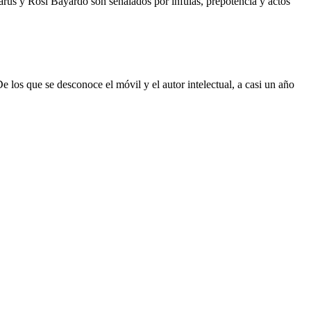
rus y Rosi Bayardo son señalados por ínfulas, prepotencia y actos
los que se desconoce el móvil y el autor intelectual, a casi un año