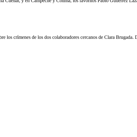
na Cuéllar, y en Campeche y Colima, los favoritos Pablo Gutiérrez Laza
re los crímenes de los dos colaboradores cercanos de Clara Brugada. De 