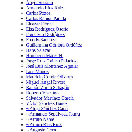
Ángel Soriano
Armando Ríos Ruiz
Carlos Pozos
Carlos Ramos Padilla
Eleazar Flores
Elsa Rodríguez Osorio
Francisco Rodríguez
Freddy Sánchez
Guillermina Gómora Ordóñez
Hans Salazar
Humberto Mares N.
Jorge Luis Galicia Palacios
José Luis Montañez Aguilar
Luis Muñoz
Mauricio Conde Olivares
Miguel Ángel Rivera
Ramón Zurita Sahagún
Roberto Vizcaíno
Salvador Martínez García
Víctor Sánchez Baños
¬ Alejo Sánchez Cano
¬ Armando Sepúlveda Ibarra
¬ Arturo Nahle
¬ Arturo Ríos Ruiz
¬ Augusto Corro