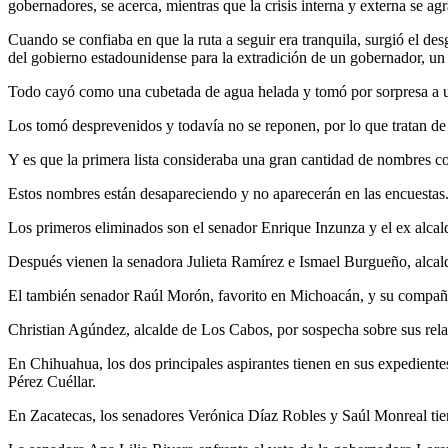
gobernadores, se acerca, mientras que la crisis interna y externa se ag
Cuando se confiaba en que la ruta a seguir era tranquila, surgió el des
del gobierno estadounidense para la extradición de un gobernador, un s
Todo cayó como una cubetada de agua helada y tomó por sorpresa a un
Los tomó desprevenidos y todavía no se reponen, por lo que tratan de 
Y es que la primera lista consideraba una gran cantidad de nombres co
Estos nombres están desapareciendo y no aparecerán en las encuestas
Los primeros eliminados son el senador Enrique Inzunza y el ex alcal
Después vienen la senadora Julieta Ramírez e Ismael Burgueño, alcalde
El también senador Raúl Morón, favorito en Michoacán, y su compañer
Christian Agúndez, alcalde de Los Cabos, por sospecha sobre sus relac
En Chihuahua, los dos principales aspirantes tienen en sus expedient
Pérez Cuéllar.
En Zacatecas, los senadores Verónica Díaz Robles y Saúl Monreal ti