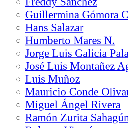
Freddy Sánchez
Guillermina Gómora 
Hans Salazar
Humberto Mares N.
Jorge Luis Galicia Pal
José Luis Montañez Ag
Luis Muñoz
Mauricio Conde Oliva
Miguel Ángel Rivera
Ramón Zurita Sahagú