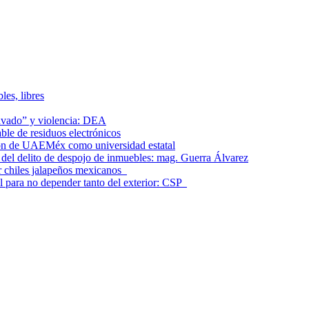
les, libres
lavado” y violencia: DEA
le de residuos electrónicos
ción de UAEMéx como universidad estatal
el delito de despojo de inmuebles: mag. Guerra Álvarez
r chiles jalapeños mexicanos
l para no depender tanto del exterior: CSP