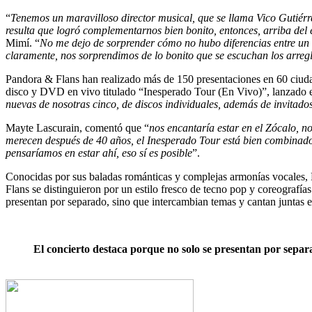
“
Tenemos un maravilloso director musical, que se llama Vico Gutiérr
resulta que logró complementarnos bien bonito, entonces, arriba del 
Mimí. “
No me dejo de sorprender cómo no hubo diferencias entre un 
claramente, nos sorprendimos de lo bonito que se escuchan los arreg
Pandora & Flans han realizado más de 150 presentaciones en 60 ciud
disco y DVD en vivo titulado “Inesperado Tour (En Vivo)”, lanzado en
nuevas de nosotras cinco, de discos individuales, además de invitados
Mayte Lascurain, comentó que “
nos encantaría estar en el Zócalo, n
merecen después de 40 años, el Inesperado Tour está bien combinado, 
pensaríamos en estar ahí, eso sí es posible
”.
Conocidas por sus baladas románticas y complejas armonías vocales, P
Flans se distinguieron por un estilo fresco de tecno pop y coreograf
presentan por separado, sino que intercambian temas y cantan juntas 
El concierto destaca porque no solo se presentan por sepa