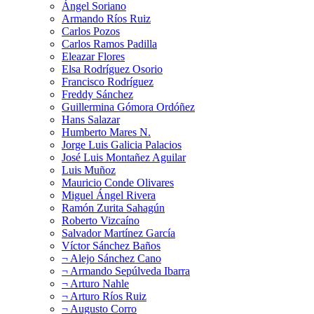
Ángel Soriano
Armando Ríos Ruiz
Carlos Pozos
Carlos Ramos Padilla
Eleazar Flores
Elsa Rodríguez Osorio
Francisco Rodríguez
Freddy Sánchez
Guillermina Gómora Ordóñez
Hans Salazar
Humberto Mares N.
Jorge Luis Galicia Palacios
José Luis Montañez Aguilar
Luis Muñoz
Mauricio Conde Olivares
Miguel Ángel Rivera
Ramón Zurita Sahagún
Roberto Vizcaíno
Salvador Martínez García
Víctor Sánchez Baños
¬ Alejo Sánchez Cano
¬ Armando Sepúlveda Ibarra
¬ Arturo Nahle
¬ Arturo Ríos Ruiz
¬ Augusto Corro