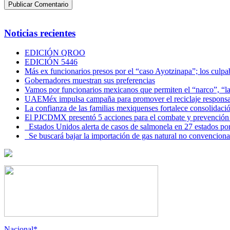
Noticias recientes
EDICIÓN QROO
EDICIÓN 5446
Más ex funcionarios presos por el “caso Ayotzinapa”; los culpab
Gobernadores muestran sus preferencias
Vamos por funcionarios mexicanos que permiten el “narco”, “
UAEMéx impulsa campaña para promover el reciclaje responsab
La confianza de las familias mexiquenses fortalece consolida
El PJCDMX presentó 5 acciones para el combate y prevención d
Estados Unidos alerta de casos de salmonela en 27 estados po
Se buscará bajar la importación de gas natural no convenciona
Nacional*