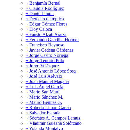
¬ Benjamín Bernal
¬ Claudia Rodríguez
¬ Dante Limón
¬ Derecho de réplica
¬ Edgar Gómez Flores
¬ Eloy Caloca
¬ Fausto Alzati Araiza
¬ Fernando Garcilita Herrera
¬ Francisco Reynoso
¬ Javier Cadena Cárdenas
¬ Jorge Castro Noriega
¬ Jorge Tenorio Polo
¬ Jorge Velázquez
¬ José Antonio López Sosa
¬ José Luis Arévalo
¬ Juan Manuel Magaña
¬ Luis Ángel García
¬ Mario San Martí
¬ Mario Sánchez M.
¬ Mauro Benites G.
¬ Roberto Limón García
¬ Salvador Estrada
¬ Sócrates A. Campos Lemus
¬ Vladimir Galeana Solórzano
¬ Yolanda Montalvo