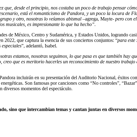
ez que, desde el principio, nos costaba un poco de trabajo pensar cóm
escenario, está el romanticismo de Pandora, y un poco la locura de Fla
grupo y otro, nosotras lo veíamos abismal
–agrega, Mayte-
pero con el
los musicales, es impresionante lo que ha hecho”.
ades de México, Centro y Sudamérica, y Estados Unidos, logrando casi
 2022, que captura la esencia de sus conciertos conjuntos: “
para este
 especiales
”, adelantó, Isabel.
osotras estamos, nosotras seguimos, lo que pasa es que también hay que
creo que es meritorio hacerles un reconocimiento de nuestro trabajo de
andora incluirán en su presentación del Auditorio Nacional, éxitos co
ías energéticas. Son famosas por canciones como “No controles”, “Bazar
en diversos momentos del espectáculo.
rado, sino que intercambian temas y cantan juntas en diversos mom