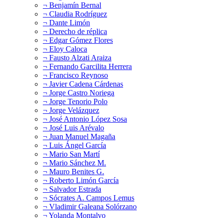
¬ Benjamín Bernal
¬ Claudia Rodríguez
¬ Dante Limón
¬ Derecho de réplica
¬ Edgar Gómez Flores
¬ Eloy Caloca
¬ Fausto Alzati Araiza
¬ Fernando Garcilita Herrera
¬ Francisco Reynoso
¬ Javier Cadena Cárdenas
¬ Jorge Castro Noriega
¬ Jorge Tenorio Polo
¬ Jorge Velázquez
¬ José Antonio López Sosa
¬ José Luis Arévalo
¬ Juan Manuel Magaña
¬ Luis Ángel García
¬ Mario San Martí
¬ Mario Sánchez M.
¬ Mauro Benites G.
¬ Roberto Limón García
¬ Salvador Estrada
¬ Sócrates A. Campos Lemus
¬ Vladimir Galeana Solórzano
¬ Yolanda Montalvo