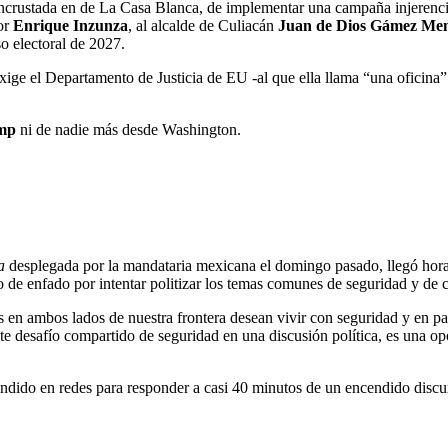
incrustada en de La Casa Blanca, de implementar una campaña injerencist
dor
Enrique Inzunza
, al alcalde de Culiacán
Juan de Dios Gámez Men
so electoral de 2027.
 exige el Departamento de Justicia de EU -al que ella llama “una oficina
mp
ni de nadie más desde Washington.
a
desplegada por la mandataria mexicana el domingo pasado, llegó hor
o de enfado por intentar politizar los temas comunes de seguridad y de c
s en ambos lados de nuestra frontera desean vivir con seguridad y en paz
 desafío compartido de seguridad en una discusión política, es una opo
undido en redes para responder a casi 40 minutos de un encendido discur