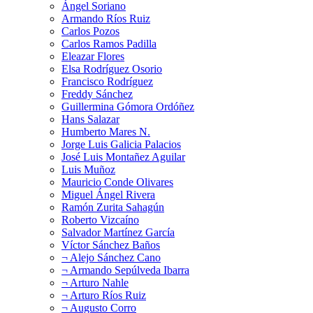
Ángel Soriano
Armando Ríos Ruiz
Carlos Pozos
Carlos Ramos Padilla
Eleazar Flores
Elsa Rodríguez Osorio
Francisco Rodríguez
Freddy Sánchez
Guillermina Gómora Ordóñez
Hans Salazar
Humberto Mares N.
Jorge Luis Galicia Palacios
José Luis Montañez Aguilar
Luis Muñoz
Mauricio Conde Olivares
Miguel Ángel Rivera
Ramón Zurita Sahagún
Roberto Vizcaíno
Salvador Martínez García
Víctor Sánchez Baños
¬ Alejo Sánchez Cano
¬ Armando Sepúlveda Ibarra
¬ Arturo Nahle
¬ Arturo Ríos Ruiz
¬ Augusto Corro