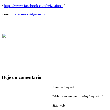
/
https://www.facebook.com/rvizcainoa
/
e-mail:
rvizcainoa@gmail.com
Deje un comentario
Nombre (requerido)
E-Mail (no será publicado) (requerido)
Sitio web