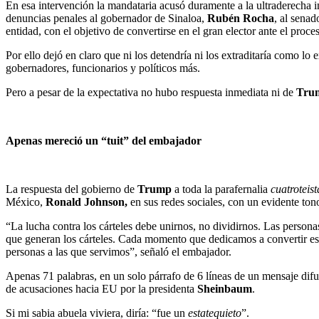
En esa intervención la mandataria acusó duramente a la ultraderecha 
denuncias penales al gobernador de Sinaloa,
Rubén Rocha
, al sena
entidad, con el objetivo de convertirse en el gran elector ante el proce
Por ello dejó en claro que ni los detendría ni los extraditaría como lo
gobernadores, funcionarios y políticos más.
Pero a pesar de la expectativa no hubo respuesta inmediata ni de
Tru
Apenas mereció un
“tuit” del embajador
La respuesta del gobierno de
Trump
a toda la parafernalia
cuatroteist
México,
Ronald Johnson,
en sus redes sociales, con un evidente ton
“La lucha contra los cárteles debe unirnos, no dividirnos. Las persona
que generan los cárteles. Cada momento que dedicamos a convertir este
personas a las que servimos”, señaló el embajador.
Apenas 71 palabras, en un solo párrafo de 6 líneas de un mensaje dif
de acusaciones hacia EU por la presidenta
Sheinbaum
.
Si mi sabia abuela viviera, diría: “fue un
estatequieto
”.