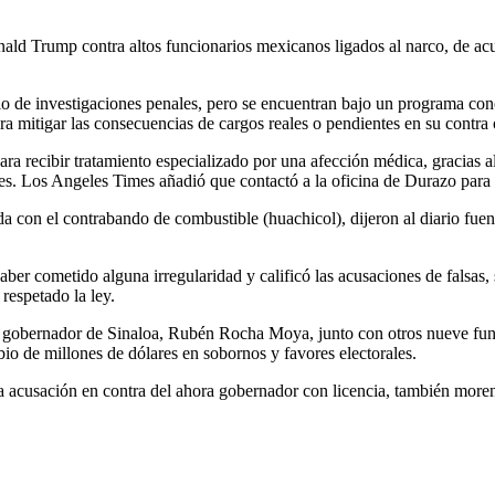
ald Trump contra altos funcionarios mexicanos ligados al narco, de acu
o de investigaciones penales, pero se encuentran bajo un programa cono
ra mitigar las consecuencias de cargos reales o pendientes en su contra 
a recibir tratamiento especializado por una afección médica, gracias al
es. Los Angeles Times añadió que contactó a la oficina de Durazo para so
da con el contrabando de combustible (huachicol), dijeron al diario fuen
aber cometido alguna irregularidad y calificó las acusaciones de falsas
respetado la ley.
 gobernador de Sinaloa, Rubén Rocha Moya, junto con otros nueve funci
io de millones de dólares en sobornos y favores electorales.
cusación en contra del ahora gobernador con licencia, también morenista