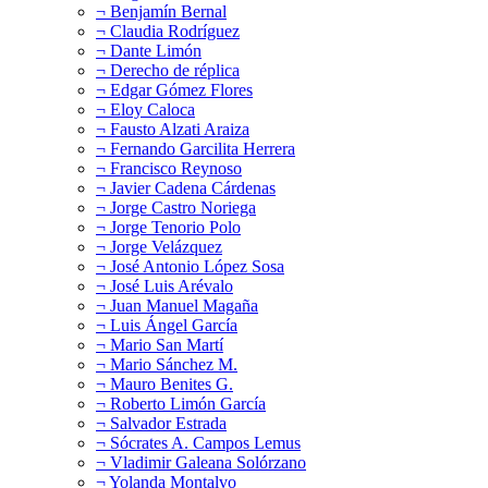
¬ Benjamín Bernal
¬ Claudia Rodríguez
¬ Dante Limón
¬ Derecho de réplica
¬ Edgar Gómez Flores
¬ Eloy Caloca
¬ Fausto Alzati Araiza
¬ Fernando Garcilita Herrera
¬ Francisco Reynoso
¬ Javier Cadena Cárdenas
¬ Jorge Castro Noriega
¬ Jorge Tenorio Polo
¬ Jorge Velázquez
¬ José Antonio López Sosa
¬ José Luis Arévalo
¬ Juan Manuel Magaña
¬ Luis Ángel García
¬ Mario San Martí
¬ Mario Sánchez M.
¬ Mauro Benites G.
¬ Roberto Limón García
¬ Salvador Estrada
¬ Sócrates A. Campos Lemus
¬ Vladimir Galeana Solórzano
¬ Yolanda Montalvo