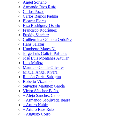
Ángel Soriano
Armando Ríos Ruiz
Carlos Pozos
Carlos Ramos Padilla
Eleazar Flores
Elsa Rodríguez Osorio
Francisco Rodríguez
Freddy Sánchez
Guillermina Gómora Ordóñez
Hans Salazar
Humberto Mares N.
Jorge Luis Galicia Palacios
José Luis Montañez Aguilar
Luis Muñoz
Mauricio Conde Olivares
Miguel Ángel Rivera
Ramón Zurita Sahagún
Roberto Vizcaíno
Salvador Martínez García
Víctor Sánchez Baños
¬ Alejo Sánchez Cano
¬ Armando Sepúlveda Ibarra
¬ Arturo Nahle
¬ Arturo Ríos Ruiz
¬ Augusto Corro