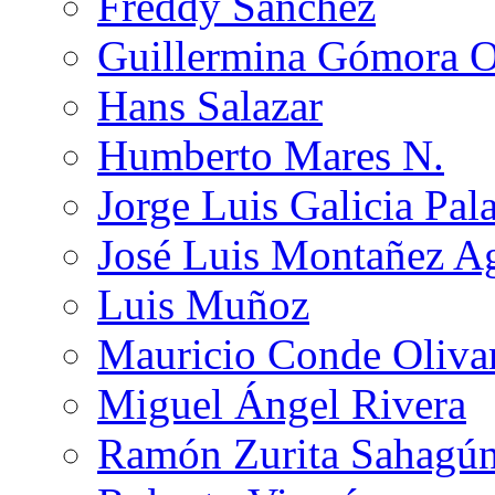
Freddy Sánchez
Guillermina Gómora 
Hans Salazar
Humberto Mares N.
Jorge Luis Galicia Pal
José Luis Montañez Ag
Luis Muñoz
Mauricio Conde Oliva
Miguel Ángel Rivera
Ramón Zurita Sahagú