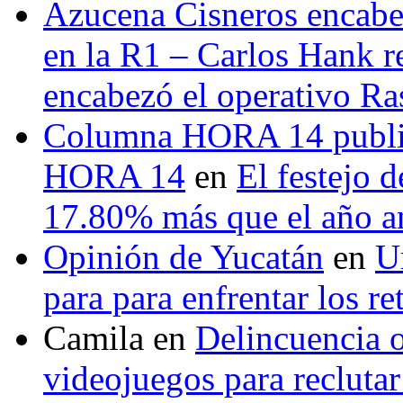
Azucena Cisneros encabez
en la R1 – Carlos Hank r
encabezó el operativo Ras
Columna HORA 14 public
HORA 14
en
El festejo 
17.80% más que el año 
Opinión de Yucatán
en
U
para para enfrentar los re
Camila
en
Delincuencia o
videojuegos para recluta