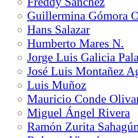
Freddy Sánchez
Guillermina Gómora 
Hans Salazar
Humberto Mares N.
Jorge Luis Galicia Pal
José Luis Montañez Ag
Luis Muñoz
Mauricio Conde Oliva
Miguel Ángel Rivera
Ramón Zurita Sahagú