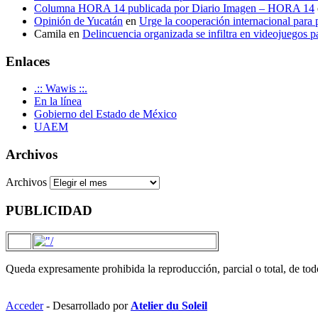
Columna HORA 14 publicada por Diario Imagen – HORA 14
Opinión de Yucatán
en
Urge la cooperación internacional para p
Camila
en
Delincuencia organizada se infiltra en videojuegos p
Enlaces
.:: Wawis ::.
En la línea
Gobierno del Estado de México
UAEM
Archivos
Archivos
PUBLICIDAD
Queda expresamente prohibida la reproducción, parcial o total, de to
Acceder
- Desarrollado por
Atelier du Soleil