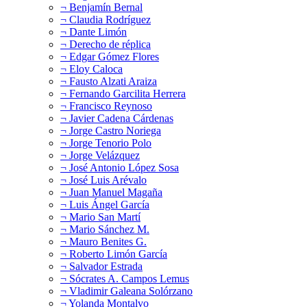
¬ Benjamín Bernal
¬ Claudia Rodríguez
¬ Dante Limón
¬ Derecho de réplica
¬ Edgar Gómez Flores
¬ Eloy Caloca
¬ Fausto Alzati Araiza
¬ Fernando Garcilita Herrera
¬ Francisco Reynoso
¬ Javier Cadena Cárdenas
¬ Jorge Castro Noriega
¬ Jorge Tenorio Polo
¬ Jorge Velázquez
¬ José Antonio López Sosa
¬ José Luis Arévalo
¬ Juan Manuel Magaña
¬ Luis Ángel García
¬ Mario San Martí
¬ Mario Sánchez M.
¬ Mauro Benites G.
¬ Roberto Limón García
¬ Salvador Estrada
¬ Sócrates A. Campos Lemus
¬ Vladimir Galeana Solórzano
¬ Yolanda Montalvo