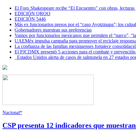
El Foro Shakespeare recibe “El Encuentro” con obras, lecturas
EDICIÓN QROO
EDICIÓN 5446
Más ex funcionarios presos por el “caso Ayotzinapa”; los culpab
Gobernadores muestran sus preferencias
Vamos por funcionarios mexicanos que permiten el “narco”, “
UAEMéx impulsa campaña para promover el reciclaje responsab
La confianza de las familias mexiquenses fortalece consolida
El PJCDMX presentó 5 acciones para el combate y prevención d
Estados Unidos alerta de casos de salmonela en 27 estados po
Nacional*
CSP presenta 12 indicadores que muestra