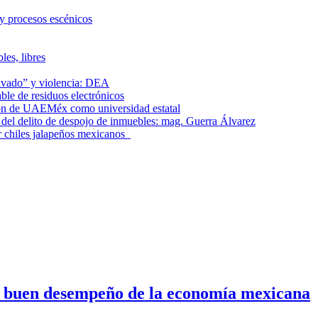
 y procesos escénicos
les, libres
lavado” y violencia: DEA
le de residuos electrónicos
ción de UAEMéx como universidad estatal
el delito de despojo de inmuebles: mag. Guerra Álvarez
r chiles jalapeños mexicanos
n buen desempeño de la economía mexicana