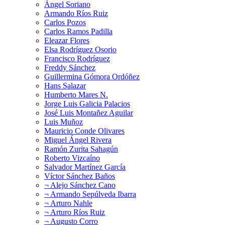
Ángel Soriano
Armando Ríos Ruiz
Carlos Pozos
Carlos Ramos Padilla
Eleazar Flores
Elsa Rodríguez Osorio
Francisco Rodríguez
Freddy Sánchez
Guillermina Gómora Ordóñez
Hans Salazar
Humberto Mares N.
Jorge Luis Galicia Palacios
José Luis Montañez Aguilar
Luis Muñoz
Mauricio Conde Olivares
Miguel Ángel Rivera
Ramón Zurita Sahagún
Roberto Vizcaíno
Salvador Martínez García
Víctor Sánchez Baños
¬ Alejo Sánchez Cano
¬ Armando Sepúlveda Ibarra
¬ Arturo Nahle
¬ Arturo Ríos Ruiz
¬ Augusto Corro