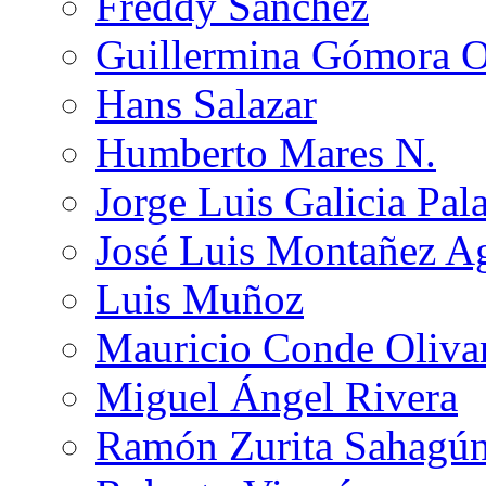
Freddy Sánchez
Guillermina Gómora 
Hans Salazar
Humberto Mares N.
Jorge Luis Galicia Pal
José Luis Montañez Ag
Luis Muñoz
Mauricio Conde Oliva
Miguel Ángel Rivera
Ramón Zurita Sahagú