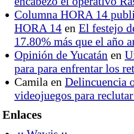
encabezó el operativo Ras
Columna HORA 14 public
HORA 14
en
El festejo 
17.80% más que el año 
Opinión de Yucatán
en
U
para para enfrentar los re
Camila
en
Delincuencia o
videojuegos para recluta
Enlaces
.:: Wawis ::.