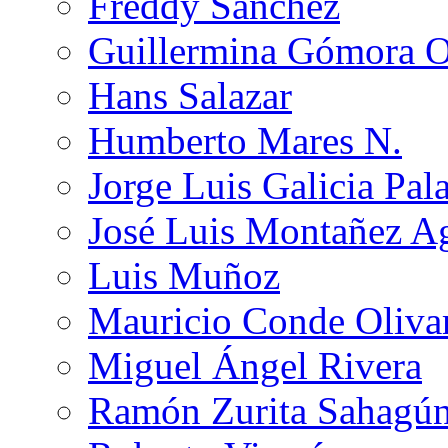
Freddy Sánchez
Guillermina Gómora 
Hans Salazar
Humberto Mares N.
Jorge Luis Galicia Pal
José Luis Montañez Ag
Luis Muñoz
Mauricio Conde Oliva
Miguel Ángel Rivera
Ramón Zurita Sahagú