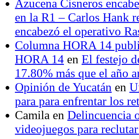
Azucena Cisneros encabez
en la R1 – Carlos Hank r
encabezó el operativo Ras
Columna HORA 14 public
HORA 14
en
El festejo 
17.80% más que el año 
Opinión de Yucatán
en
U
para para enfrentar los re
Camila
en
Delincuencia o
videojuegos para recluta