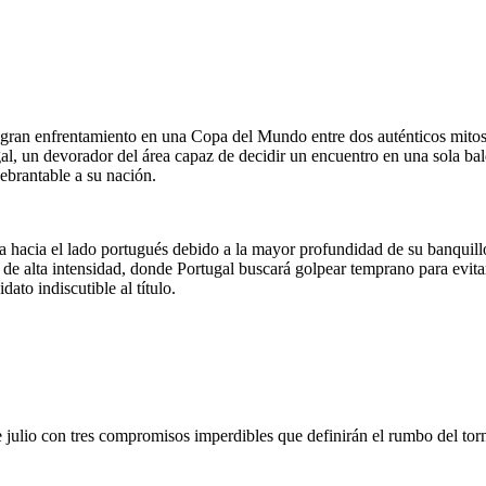
mo gran enfrentamiento en una Copa del Mundo entre dos auténticos mito
al, un devorador del área capaz de decidir un encuentro en una sola bal
uebrantable a su nación.
nza hacia el lado portugués debido a la mayor profundidad de su banquill
o de alta intensidad, donde Portugal buscará golpear temprano para evitar
ato indiscutible al título.
e julio con tres compromisos imperdibles que definirán el rumbo del tor