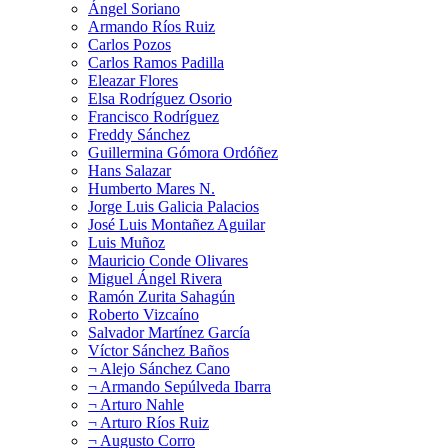
Ángel Soriano
Armando Ríos Ruiz
Carlos Pozos
Carlos Ramos Padilla
Eleazar Flores
Elsa Rodríguez Osorio
Francisco Rodríguez
Freddy Sánchez
Guillermina Gómora Ordóñez
Hans Salazar
Humberto Mares N.
Jorge Luis Galicia Palacios
José Luis Montañez Aguilar
Luis Muñoz
Mauricio Conde Olivares
Miguel Ángel Rivera
Ramón Zurita Sahagún
Roberto Vizcaíno
Salvador Martínez García
Víctor Sánchez Baños
¬ Alejo Sánchez Cano
¬ Armando Sepúlveda Ibarra
¬ Arturo Nahle
¬ Arturo Ríos Ruiz
¬ Augusto Corro