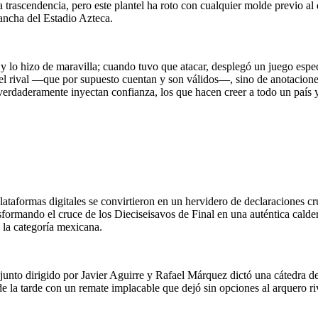
a trascendencia, pero este plantel ha roto con cualquier molde previo al
cancha del Estadio Azteca.
y lo hizo de maravilla; cuando tuvo que atacar, desplegó un juego espec
del rival —que por supuesto cuentan y son válidos—, sino de anotaciones
 verdaderamente inyectan confianza, los que hacen creer a todo un país
lataformas digitales se convirtieron en un hervidero de declaraciones cr
nsformando el cruce de los Dieciseisavos de Final en una auténtica calde
ó la categoría mexicana.
unto dirigido por Javier Aguirre y Rafael Márquez dictó una cátedra de 
 la tarde con un remate implacable que dejó sin opciones al arquero riv