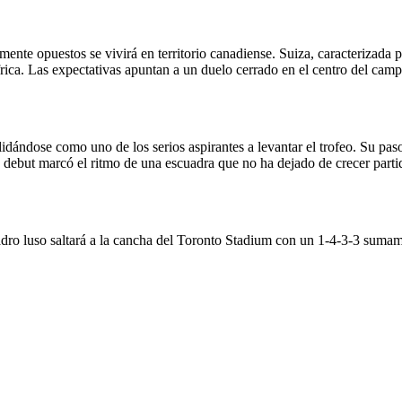
nte opuestos se vivirá en territorio canadiense. Suiza, caracterizada po
África. Las expectativas apuntan a un duelo cerrado en el centro del ca
lidándose como uno de los serios aspirantes a levantar el trofeo. Su pa
 debut marcó el ritmo de una escuadra que no ha dejado de crecer partido
.
uadro luso saltará a la cancha del Toronto Stadium con un 1-4-3-3 sumam