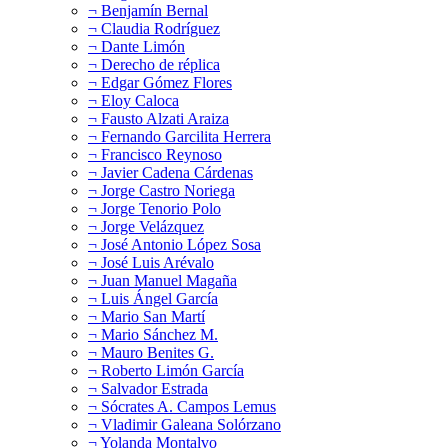
¬ Benjamín Bernal
¬ Claudia Rodríguez
¬ Dante Limón
¬ Derecho de réplica
¬ Edgar Gómez Flores
¬ Eloy Caloca
¬ Fausto Alzati Araiza
¬ Fernando Garcilita Herrera
¬ Francisco Reynoso
¬ Javier Cadena Cárdenas
¬ Jorge Castro Noriega
¬ Jorge Tenorio Polo
¬ Jorge Velázquez
¬ José Antonio López Sosa
¬ José Luis Arévalo
¬ Juan Manuel Magaña
¬ Luis Ángel García
¬ Mario San Martí
¬ Mario Sánchez M.
¬ Mauro Benites G.
¬ Roberto Limón García
¬ Salvador Estrada
¬ Sócrates A. Campos Lemus
¬ Vladimir Galeana Solórzano
¬ Yolanda Montalvo